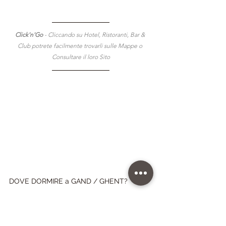
Click'n'Go 
- Cliccando su Hotel, Ristoranti, Bar & 
Club potrete facilmente trovarli sulle Mappe o 
Consultare il loro Sito
DOVE DORMIRE a GAND / GHENT?
10 MIGLIORI HOTEL GAY FRIENDLY di 
GAND / GHENT