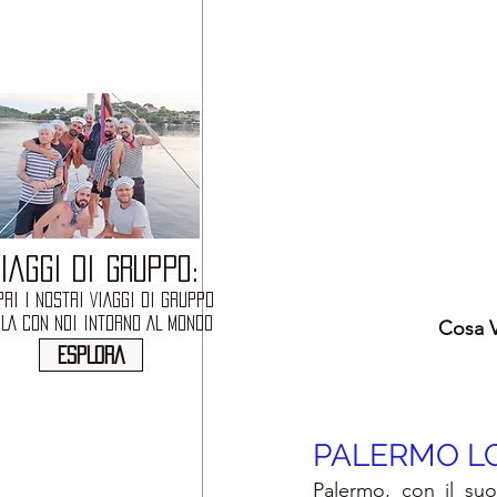
IAGGI DI GRUPPO:
RI I NOSTRI VIAGGI DI GRUPPO
OLA CON NOI INTORNO AL MONDO
Cosa V
ESPLORA
PALERMO L
Palermo, con il suo