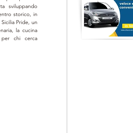
a sviluppando 
tro storico, in 
icilia Pride, un 
aria, la cucina 
 per chi cerca 