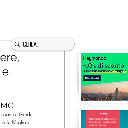
ere,
 e
RMO
a nostra Guida 
re le Migliori 