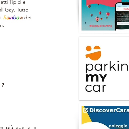
tti Tipici e 
ali Gay. Tutto 
i 
R
a
i
n
b
o
w 
dei 
rs
 
?
e più aperta e 