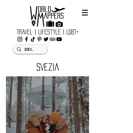
Travel | Lifestyle | LGBT+
SVEZIA