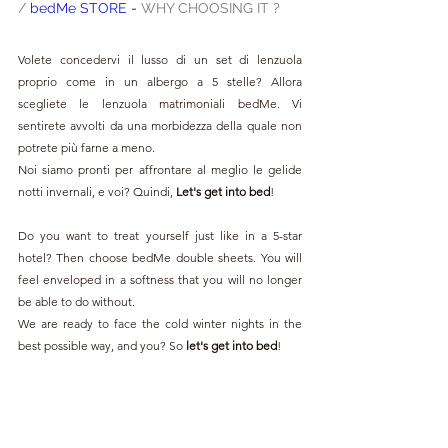
/ 
bedMe STORE 
- 
WHY CHOOSING IT ?
Volete concedervi il lusso di un set di lenzuola 
proprio come in un albergo a 5 stelle? Allora 
scegliete le lenzuola matrimoniali bedMe. Vi 
sentirete avvolti da una morbidezza della quale non 
potrete più farne a meno.
Noi siamo pronti per affrontare al meglio le gelide 
notti invernali, e voi? Quindi, 
Let's get into bed
!
Do you want to treat yourself just like in a 5-star 
hotel? Then choose bedMe double sheets. You will 
feel enveloped in a softness that you will no longer 
be able to do without.
We are ready to face the cold winter nights in the 
best possible way, and you? So 
let's get into bed
!