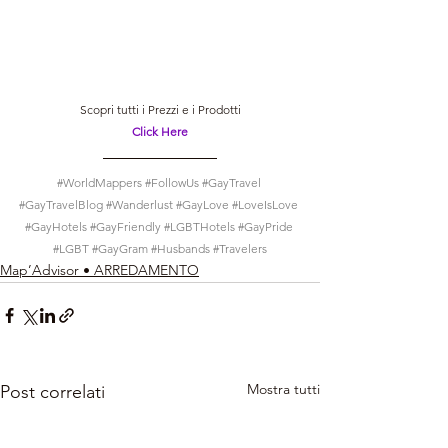
Scopri tutti i Prezzi e i Prodotti
Click Here
#WorldMappers
#FollowUs
#GayTravel
#GayTravelBlog
#Wanderlust
#GayLove
#LoveIsLove
#GayHotels
#GayFriendly
#LGBTHotels
#GayPride
#LGBT
#GayGram
#Husbands
#Travelers
Map’Advisor • ARREDAMENTO
Mostra tutti
Post correlati