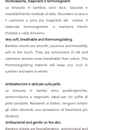
Morbidissime, traspiranti e termoregolanti
. 
Le lenzuola in bamboo sono lisce, lussuose e 
irresistibilmente morbide al tatto. Ricordano la seta e 
il cashmere e sono più traspiranti del  cotone. Il 
materiale termoregolante vi manterrà freschi 
d'estate e caldi d'inverno.
Very soft, breathable and thermoregulating.
Bamboo sheets are smooth, luxurious and irresistibly 
soft to the touch. They are reminiscent of silk and 
cashmere and are more breathable than cotton. The 
thermoregulating material will keep you cool in 
summer and warm in winter.
Antibatteriche e delicate sulla pelle
.
Le lenzuola in bambù sono ipoallergeniche, 
antimicrobiche e traspiranti. Ideali per chi soffre di 
pelle sensibile. Resistenti ai batteri, tengono lontani 
gli odori donando una sensazione di freschezza più 
duratura.
Antibacterial and gentle on the skin.
Bamboo sheets are hypoallergenic, antimicrobial and 