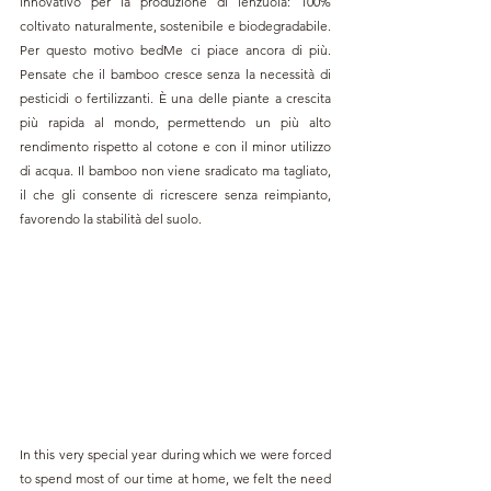
innovativo per la produzione di lenzuola: 100% 
coltivato naturalmente, sostenibile e biodegradabile. 
Per questo motivo bedMe ci piace ancora di più. 
Pensate che il bamboo cresce senza la necessità di 
pesticidi o fertilizzanti. È una delle piante a crescita 
più rapida al mondo, permettendo un più alto 
rendimento rispetto al cotone e con il minor utilizzo 
di acqua. Il bamboo non viene sradicato ma tagliato, 
il che gli consente di ricrescere senza reimpianto, 
favorendo la stabilità del suolo. 
In this very special year during which we were forced 
to spend most of our time at home, we felt the need 