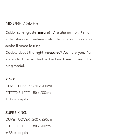
MISURE / SIZES
Dubbi sulle giuste 
misure
? Vi aiutiamo noi. Per un 
letto standard matrimoniale italiano noi abbiamo 
scelto il modello King.
Doubts about the right 
measures
? We help you. For 
a standard Italian double bed we have chosen the 
King model.
KING:
DUVET COVER : 230 x 200cm
FITTED SHEET: 150 x 200cm
+ 35cm depth
SUPER KING:
DUVET COVER : 260 x 220cm
FITTED SHEET: 180 x 200cm
+ 35cm depth