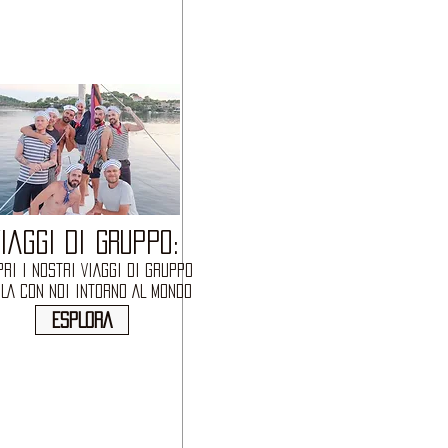
IAGGI DI GRUPPO:
RI I NOSTRI VIAGGI DI GRUPPO
OLA CON NOI INTORNO AL MONDO
ESPLORA