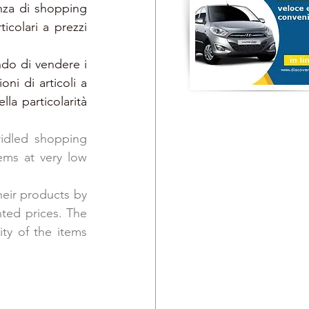
nza di shopping 
colari a prezzi 
do di vendere i 
ni di articoli a 
la particolarità 
idled shopping 
ems at very low 
heir products by 
ted prices. The 
ty of the items 