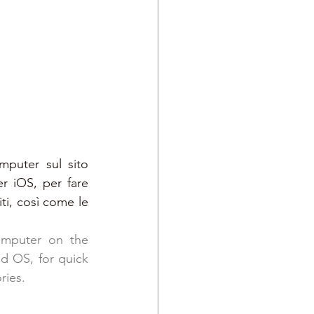
Utilizzare lo shop è semplicissimo, si può accedere direttamente dal computer sul sito 
r iOS, per fare 
ti, così come le 
omputer on the 
d OS, for quick 
ries.