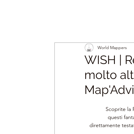
World Mappers
WISH | R
molto alt
Map'Advi
Scoprite la
questi fant
direttamente test