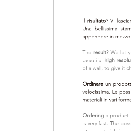
Il 
risultato
? Vi lasci
Una bellissima stam
appendere in mezzo a
The 
result
? We let y
beautiful
 high resolu
of a wall, to give it
Ordinare 
un prodott
velocissima. Le possib
materiali in vari form
Ordering 
a product 
is very fast. The pos