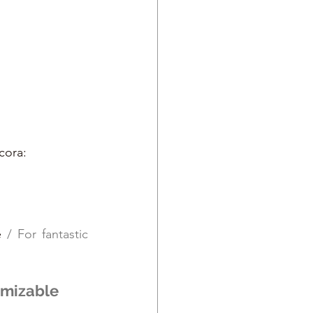
cora:
e 
/ For fantastic 
omizable