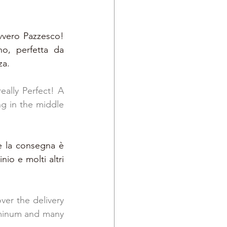
vvero Pazzesco! 
o, perfetta da 
a. 
ally Perfect! A 
g in the middle 
e la consegna è 
nio e molti altri 
er the delivery 
luminum and many 