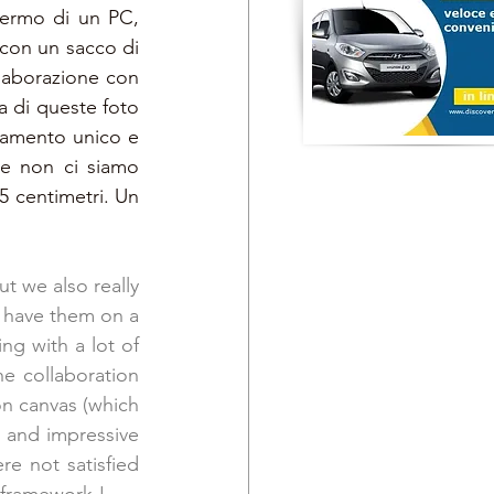
hermo di un PC, 
con un sacco di 
fotografi che ci hanno scattato delle fotografie meravigliose. Grazie alla collaborazione con 
 di queste foto 
damento unico e 
e non ci siamo 
 centimetri. Un 
 we also really 
 have them on a 
ng with a lot of 
 collaboration 
n canvas (which 
and impressive 
 not satisfied 