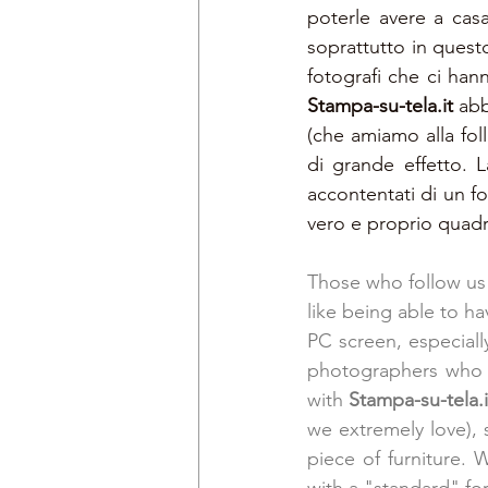
poterle avere a cas
soprattutto in quest
Stampa-su-tela.it 
abb
(che amiamo alla fol
di grande effetto. 
accontentati di un f
vero e proprio quad
Those who follow us 
like being able to h
PC screen, especially
photographers who h
with 
Stampa-su-tela.i
we extremely love),
piece of furniture.