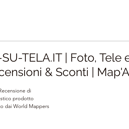
U-TELA.IT | Foto, Tele 
ecensioni & Sconti | Map'
 Recensione di 
astico prodotto
ato dai World Mappers