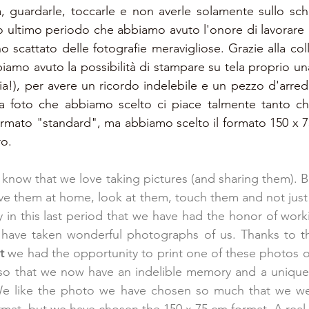
a, guardarle, toccarle e non averle solamente sullo sc
o ultimo periodo che abbiamo avuto l'onore di lavorare 
iamo avuto la possibilità di stampare su tela proprio una
lia!), per avere un ricordo indelebile e un pezzo d'arre
La foto che abbiamo scelto ci piace talmente tanto ch
ormato "standard", ma abbiamo scelto il formato 150 x 75
ro.
know that we love taking pictures (and sharing them). But
ave them at home, look at them, touch them and not just
 in this last period that we have had the honor of worki
ave taken wonderful photographs of us. Thanks to the
t
 we had the opportunity to print one of these photos o
 so that we now have an indelible memory and a unique 
 We like the photo we have chosen so much that we were