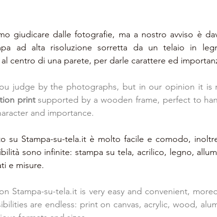
amo giudicare dalle fotografie, ma a nostro avviso è da
pa ad alta risoluzione sorretta da un telaio in legn
l centro di una parete, per darle carattere ed importanz
ou judge by the photographs, but in our opinion it is re
tion print
 supported by a wooden frame, perfect to han
 character and importance.
o su Stampa-su-tela.it è molto facile e comodo, inoltr
ilità sono infinite: stampa su tela, acrilico, legno, allumi
ati e misure.
on Stampa-su-tela.it is very easy and convenient, moreov
sibilities are endless: print on canvas, acrylic, wood, a