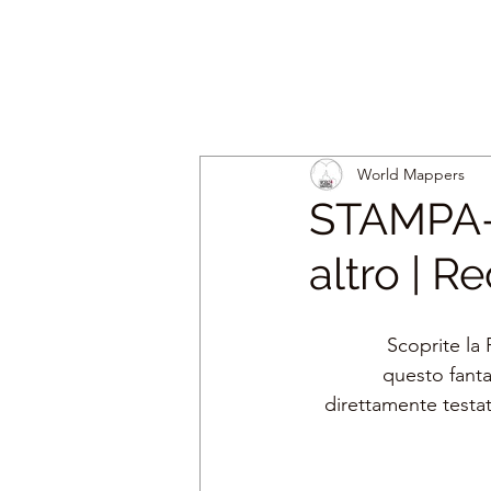
World Mappers
STAMPA-S
altro | R
Scoprite la
questo fant
direttamente test