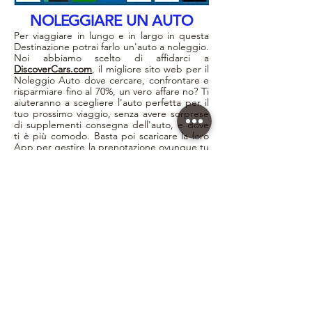
NOLEGGIARE UN AUTO
Per viaggiare in lungo e in largo in questa
Destinazione potrai farlo un'auto a noleggio.
Noi abbiamo scelto di affidarci a
DiscoverCars.com
, il migliore sito web per il
Noleggio Auto dove cercare, confrontare e
risparmiare fino al 70%, un vero affare no? Ti
aiuteranno a scegliere l'auto perfetta per il
tuo prossimo viaggio, senza avere sorprese
di supplementi consegna dell'auto, e dove
ti è più comodo. Basta poi scaricare la loro
App per gestire la prenotazione ovunque tu
sia.
CLICCA QUI
PARCHEGGIO AUTO
LOW COST
ECONOMICO?