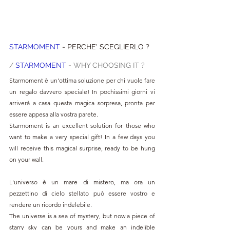
STARMOMENT
 - PERCHE' SCEGLIERLO ?
/ 
STARMOMENT
 - 
WHY CHOOSING IT ?
Starmoment è un'ottima soluzione per chi vuole fare 
un regalo davvero speciale! In pochissimi giorni vi 
arriverà a casa questa magica sorpresa, pronta per 
essere appesa alla vostra parete. 
Starmoment is an excellent solution for those who 
want to make a very special gift! In a few days you 
will receive this magical surprise, ready to be hung 
on your wall. 
L'universo è un mare di mistero, ma ora un 
pezzettino di cielo stellato può essere vostro e 
rendere un ricordo indelebile.
The universe is a sea of mystery, but now a piece of 
starry sky can be yours and make an indelible 