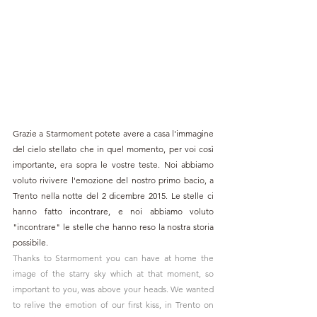
Grazie a Starmoment potete avere a casa l'immagine 
del cielo stellato che in quel momento, per voi così 
importante, era sopra le vostre teste. Noi abbiamo 
voluto rivivere l'emozione del nostro primo bacio, a 
Trento nella notte del 2 dicembre 2015. Le stelle ci 
hanno fatto incontrare, e noi abbiamo voluto 
"incontrare" le stelle che hanno reso la nostra storia 
possibile.
Thanks to Starmoment you can have at home the 
image of the starry sky which at that moment, so 
important to you, was above your heads. We wanted 
to relive the emotion of our first kiss, in Trento on 