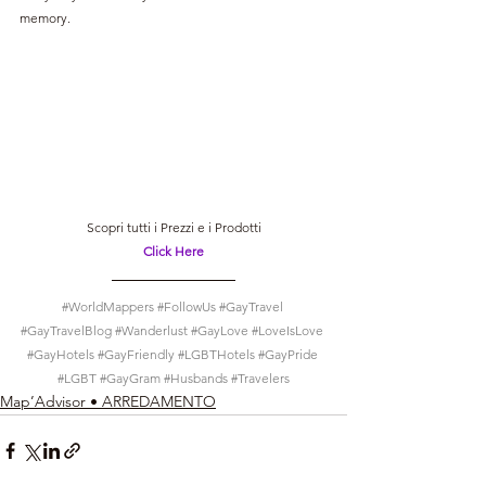
memory.
Scopri tutti i Prezzi e i Prodotti
Click Here
#WorldMappers
#FollowUs
#GayTravel
#GayTravelBlog
#Wanderlust
#GayLove
#LoveIsLove
#GayHotels
#GayFriendly
#LGBTHotels
#GayPride
#LGBT
#GayGram
#Husbands
#Travelers
Map’Advisor • ARREDAMENTO