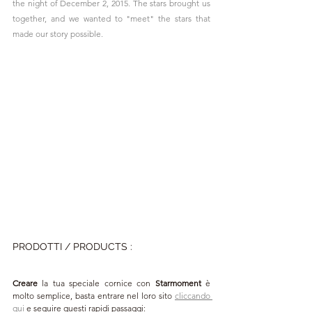
the night of December 2, 2015. The stars brought us 
together, and we wanted to "meet" the stars that 
made our story possible.
PRODOTTI 
/ PRODUCTS 
:
Creare
 la tua speciale cornice con 
Starmoment 
è 
molto semplice, basta entrare nel loro sito 
cliccando 
qui
 e seguire questi rapidi passaggi: