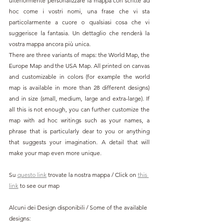
ulteriormente personalizzare la mappa con scritte ad 
hoc come i vostri nomi, una frase che vi sta 
particolarmente a cuore o qualsiasi cosa che vi 
suggerisce la fantasia. Un dettaglio che renderà la 
vostra mappa ancora più unica.
There are three variants of maps: the World Map, the 
Europe Map and the USA Map. All printed on canvas 
and customizable in colors (for example the world 
map is available in more than 28 different designs) 
and in size (small, medium, large and extra-large). If 
all this is not enough, you can further customize the 
map with ad hoc writings such as your names, a 
phrase that is particularly dear to you or anything 
that suggests your imagination. A detail that will 
make your map even more unique.
Su 
questo link
 trovate la nostra mappa / 
Click on 
this 
link
 to see our map
Alcuni dei Design disponibili 
/ Some of the available 
designs: