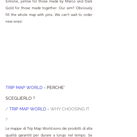
Simone, yellow for those made by Marco and Dark 
Gold for those made together. Our aim? Obviously 
fill the whole map with pins. We can't wait to order 
new ones!
TRIP MAP
WORLD
 - PERCHE' 
SCEGLIERLO ?
/ 
TRIP MAP
WORLD
 - 
WHY CHOOSING IT 
?
Le mappe di Trip Map World sono dei prodotti di alta 
qualità garantiti per durare a lungo nel tempo. Se 