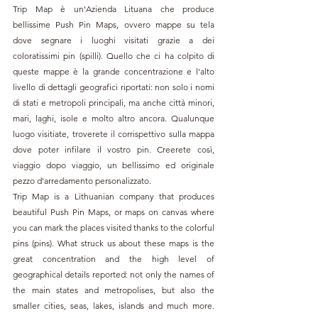
Trip Map è un'Azienda Lituana che produce 
bellissime Push Pin Maps, ovvero mappe su tela 
dove segnare i luoghi visitati grazie a dei 
coloratissimi pin (spilli). Quello che ci ha colpito di 
queste mappe è la grande concentrazione e l'alto 
livello di dettagli geografici riportati: non solo i nomi 
di stati e metropoli principali, ma anche città minori, 
mari, laghi, isole e molto altro ancora. Qualunque 
luogo visitiate, troverete il corrispettivo sulla mappa 
dove poter infilare il vostro pin. Creerete così, 
viaggio dopo viaggio, un bellissimo ed originale 
pezzo d'arredamento personalizzato. 
Trip Map is a Lithuanian company that produces 
beautiful Push Pin Maps, or maps on canvas where 
you can mark the places visited thanks to the colorful 
pins (pins). What struck us about these maps is the 
great concentration and the high level of 
geographical details reported: not only the names of 
the main states and metropolises, but also the 
smaller cities, seas, lakes, islands and much more. 