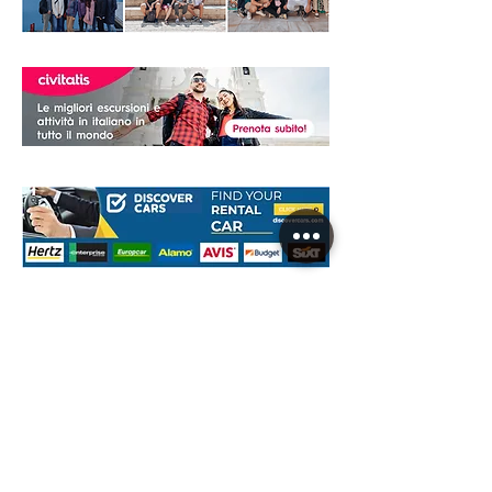
NOLEGGIARE UN AUTO
Per viaggiare in lungo e in largo in questa
Destinazione potrai farlo un'auto a noleggio.
Noi abbiamo scelto di affidarci a
DiscoverCars.com
, il migliore sito web per il
Noleggio Auto dove cercare, confrontare e
risparmiare fino al 70%, un vero affare no? Ti
aiuteranno a scegliere l'auto perfetta per il
tuo prossimo viaggio, senza avere sorprese
di supplementi consegna dell'auto, e dove
ti è più comodo. Basta poi scaricare la loro
App per gestire la prenotazione ovunque tu