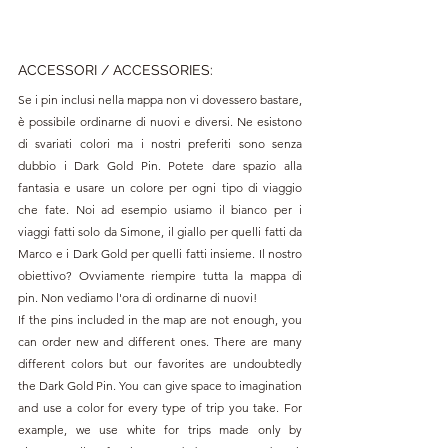
ACCESSORI 
/ ACCESSORIES:
Se i pin inclusi nella mappa non vi dovessero bastare, 
è possibile ordinarne di nuovi e diversi. Ne esistono 
di svariati colori ma i nostri preferiti sono senza 
dubbio i Dark Gold Pin. Potete dare spazio alla 
fantasia e usare un colore per ogni tipo di viaggio 
che fate. Noi ad esempio usiamo il bianco per i 
viaggi fatti solo da Simone, il giallo per quelli fatti da 
Marco e i Dark Gold per quelli fatti insieme. Il nostro 
obiettivo? Ovviamente riempire tutta la mappa di 
pin. Non vediamo l'ora di ordinarne di nuovi!
If the pins included in the map are not enough, you 
can order new and different ones. There are many 
different colors but our favorites are undoubtedly 
the Dark Gold Pin. You can give space to imagination 
and use a color for every type of trip you take. For 
example, we use white for trips made only by 