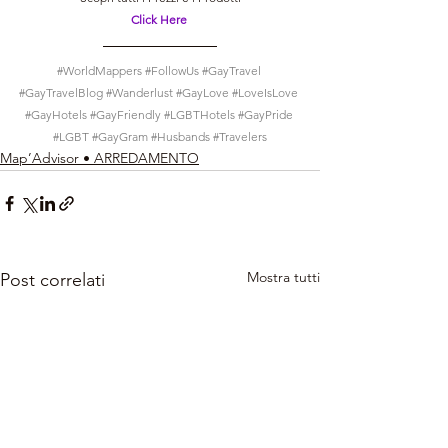
Click Here
#WorldMappers
#FollowUs
#GayTravel
#GayTravelBlog
#Wanderlust
#GayLove
#LoveIsLove
#GayHotels
#GayFriendly
#LGBTHotels
#GayPride
#LGBT
#GayGram
#Husbands
#Travelers
Map’Advisor • ARREDAMENTO
Mostra tutti
Post correlati