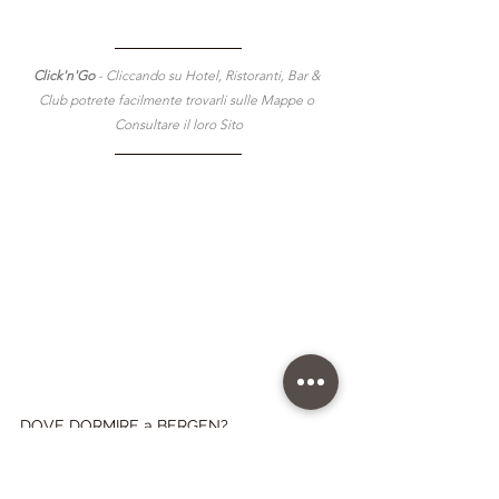
Click'n'Go 
- Cliccando su Hotel, Ristoranti, Bar & 
Club potrete facilmente trovarli sulle Mappe o 
Consultare il loro Sito
DOVE DORMIRE a BERGEN?
10 MIGLIORI HOTEL GAY FRIENDLY di 