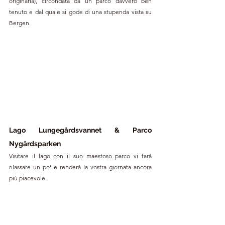
originaria), circondata da un parco davvero ben 
tenuto e dal quale si gode di una stupenda vista su 
Bergen.
Lago Lungegårdsvannet & Parco 
Nygårdsparken
Visitare il lago con il suo maestoso parco vi farà 
rilassare un po' e renderà la vostra giornata ancora 
più piacevole.