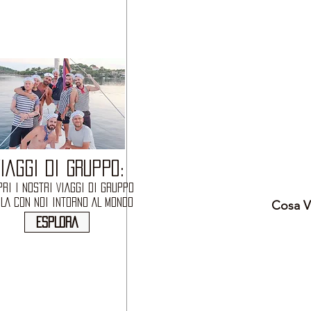
IAGGI DI GRUPPO:
RI I NOSTRI VIAGGI DI GRUPPO
OLA CON NOI INTORNO AL MONDO
Cosa Ve
ESPLORA