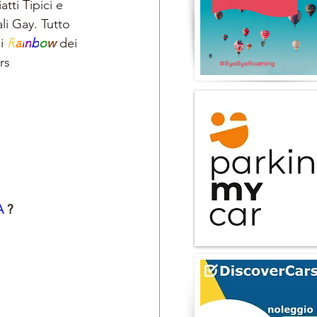
tti Tipici e 
ali Gay. Tutto 
i 
R
a
i
n
b
o
w 
dei 
rs
 
?