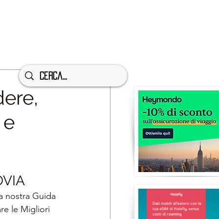
ere,
 e
OVIA
a nostra Guida 
re le Migliori 