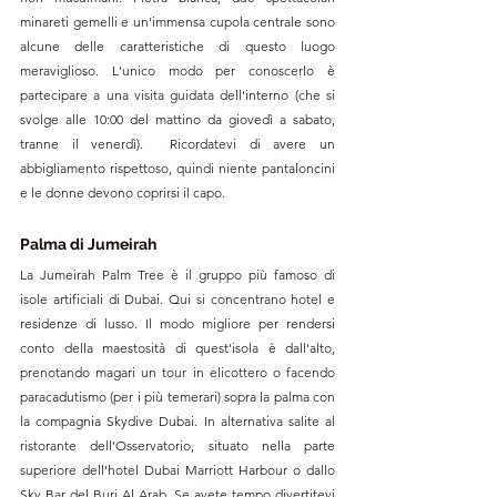
minareti gemelli e un'immensa cupola centrale sono 
alcune delle caratteristiche di questo luogo 
meraviglioso. L'unico modo per conoscerlo è 
partecipare a una visita guidata dell'interno (che si 
svolge alle 10:00 del mattino da giovedì a sabato, 
tranne il venerdì).  Ricordatevi di avere un 
abbigliamento rispettoso, quindi niente pantaloncini 
e le donne devono coprirsi il capo. 
Palma di Jumeirah
La Jumeirah Palm Tree è il gruppo più famoso di 
isole artificiali di Dubai. Qui si concentrano hotel e 
residenze di lusso. Il modo migliore per rendersi 
conto della maestosità di quest'isola è dall'alto, 
prenotando magari un tour in elicottero o facendo 
paracadutismo (per i più temerari) sopra la palma con 
la compagnia Skydive Dubai. In alternativa salite al 
ristorante dell'Osservatorio, situato nella parte 
superiore dell'hotel Dubai Marriott Harbour o dallo 
Sky Bar del Burj Al Arab. Se avete tempo divertitevi 