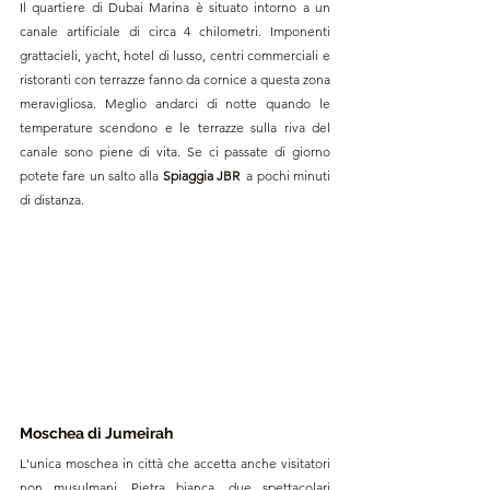
Il quartiere di Dubai Marina è situato intorno a un 
canale artificiale di circa 4 chilometri. Imponenti 
grattacieli, yacht, hotel di lusso, centri commerciali e 
ristoranti con terrazze fanno da cornice a questa zona 
meravigliosa. Meglio andarci di notte quando le 
temperature scendono e le terrazze sulla riva del 
canale sono piene di vita. Se ci passate di giorno 
potete fare un salto alla 
Spiaggia JBR 
 a pochi minuti 
di distanza.
Moschea di Jumeirah
L'unica moschea in città che accetta anche visitatori 
non musulmani. Pietra bianca, due spettacolari 