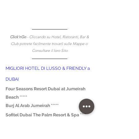
Click'nGo 
- Cliccando su Hotel, Ristoranti, Bar & 
Club potrete facilmente trovarli sulle Mappe o 
Consultare il loro Sito
MIGLIORI HOTEL DI LUSSO & FRIENDLY a 
DUBAI
Four Seasons Resort Dubai at Jumeirah 
Beach *****
Burj Al Arab Jumeirah *****
Sofitel Dubai The Palm Resort & Spa ****
Atlantis The Palm *****
Hilton Dubai The Walk ****
® Testato dai 