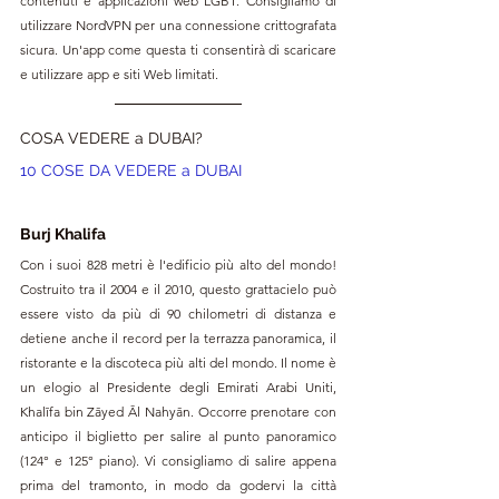
contenuti e applicazioni web LGBT. Consigliamo di 
utilizzare NordVPN per una connessione crittografata 
sicura. Un'app come questa ti consentirà di scaricare 
e utilizzare app e siti Web limitati. 
COSA VEDERE a DUBAI?
10 COSE DA VEDERE a DUBAI
Burj Khalifa
Con i suoi 828 metri è l'edificio più alto del mondo! 
Costruito tra il 2004 e il 2010, questo grattacielo può 
essere visto da più di 90 chilometri di distanza e 
detiene anche il record per la terrazza panoramica, il 
ristorante e la discoteca più alti del mondo
. Il nome è 
un elogio al Presidente degli Emirati Arabi Uniti, 
Khalīfa bin Zāyed Āl Nahyān. Occorre prenotare con 
anticipo il biglietto per salire al punto panoramico 
(124° e 125° piano). Vi consigliamo di salire appena 
prima del tramonto, in modo da godervi la città 