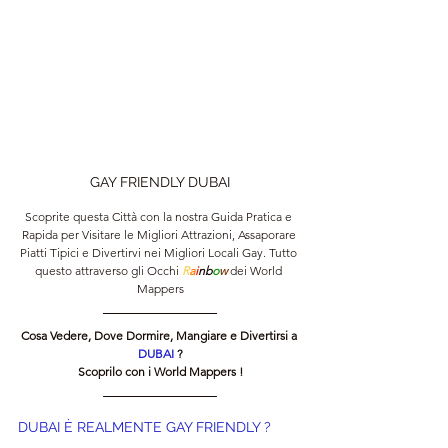
GAY FRIENDLY DUBAI
Scoprite questa Città con la nostra Guida Pratica e 
Rapida per Visitare le Migliori Attrazioni, Assaporare 
Piatti Tipici e Divertirvi nei Migliori Locali Gay. Tutto 
questo attraverso gli Occhi 
R
a
i
nb
o
w 
dei World 
Mappers
Cosa Vedere, Dove Dormire, Mangiare e Divertirsi a 
DUBAI 
?
Scoprilo con i World Mappers !
DUBAI È REALMENTE GAY FRIENDLY ?