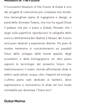
Museum of The Future
Il nuovissimo Museum of the Future di Dubai è uno 
dei progetti di costruzione più complessi mai tentati. 
Una meravigliosa opera di ingegneria e design, ai 
piedi delle Emirates Towers, che non ha eguali (forse 
il palazzo che più ci piace a Dubai). Pensate che i 
segni sulla superficie riproducono la calligrafia dello 
sceicco 
Mohammed Bin Rashid. Il Museo del Futuro 
avrà piani dedicati a esperienze distinte. Tre piani di 
mostre immersive si concentreranno sui possibili 
futuri dello sviluppo delle risorse spaziali, degli 
ecosistemi e della bioingegneria. Un altro piano 
esporrà le tecnologie del prossimo futuro che 
trasformeranno il nostro mondo affrontando sfide in 
settori quali salute, acqua, cibo, trasporti ed energia. 
L'ultimo piano sarà dedicato ai bambini, dove 
esploreranno e risolveranno le sfide nel loro modo 
inimitabile per diventare i"futuri eroi".
Dubai Marina