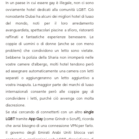
In un paese in cui essere gay è illegale, non ci sono 
ovviamente hotel dedicati alla comunità LGBT. Ciò 
nonostante Dubai ha alcuni dei migliori hotel di lusso 
del mondo, noti per il loro arredamento 
avanguardista, spettacolari piscine a sfioro, ristoranti 
raffinati e fantastiche esperienze benessere. Le 
coppie di uomini o di donne (anche se con meno 
problemi) che condividono un letto sono vietate. 
Sebbene la polizia della Sharia non irromperà nelle 
vostre camere d'albergo, molti hotel tendono però 
ad assegnare automaticamente una camera con letti 
separati o aggiungeranno un letto aggiuntivo a 
vostra insaputa. La maggior parte dei marchi di lusso 
internazionali consente però alle coppie gay di 
condividere i letti, purché ciò avvenga con molta 
discrezione.
Se stai cercando di connetterti con un altro 
single 
LGBT
 tramite 
App Gay
 (come Grindr o Scruff), ricorda 
che avrai bisogno di una connessione VPN per farlo. 
Il governo degli Emirati Arabi Uniti blocca vari 