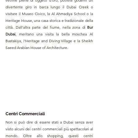
vetrine piene di oggetti d'oro, potrete godervi un 
divertente giro in barca lungo il Dubai Creek o 
visitare il Museo Civico, la Al Ahmadiya School o la 
Heritage House, una casa storica e tradizionale della 
città. Dall'altra parte del fiume, nella zona di 
Bur 
Dubai
, meritano una visita la bella moschea Al 
Bastakiya, l'Heritage and Diving Village e la Sheikh 
Saeed Arabian House of Architecture. 
Centri Commerciali
Non si può dire di essere stati a Dubai senza aver 
visto alcuni dei centri commerciali più spettacolari al 
mondo. Oltre allo shopping, questi centri 