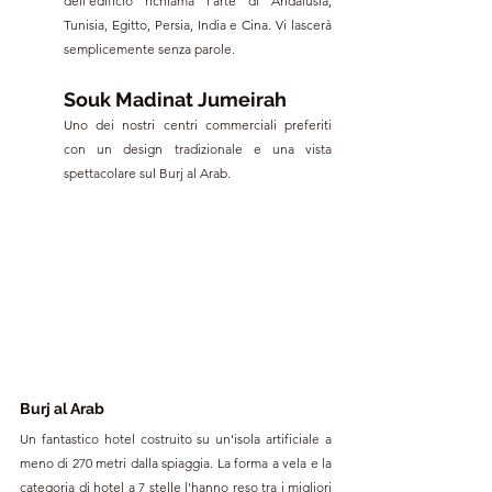
dell'edificio richiama l'arte di Andalusia, 
Tunisia, Egitto, Persia, India e Cina. Vi lascerà 
semplicemente senza parole.
Souk Madinat Jumeirah
Uno dei nostri centri commerciali preferiti 
con un design tradizionale e una vista 
spettacolare sul Burj al Arab.
Burj al Arab
Un fantastico hotel costruito su un'isola artificiale a 
meno di 270 metri dalla spiaggia. La forma a vela e la 
categoria di hotel a 7 stelle 
l'hanno reso tra i migliori 