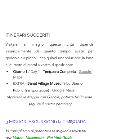
ITINERARI SUGGERITI
Visitare al meglio questa città dipende 
essenzialmente da quanto tempo avete per 
godervela a pieno. Ecco quindi una soluzione in base 
al numero di giorni a vostra disposizione:
Giorno 1 
/ Day 1 - 
Timișoara 
Completa 
- 
Google 
Maps
EXTRA - 
Banat Village Museum
(by Uber or 
Public Transportation) 
- 
Google Maps
(Aprendo le Mappe con Google, potrete facilmente 
seguire il nostro percorso)
3 MIGLIORI ESCURSIONI da 
TIMIȘOARA
Vi consigliamo di prenotare le migliori escursioni 
qui: 
Viator
- 
Musement
 - 
Get Your Guide