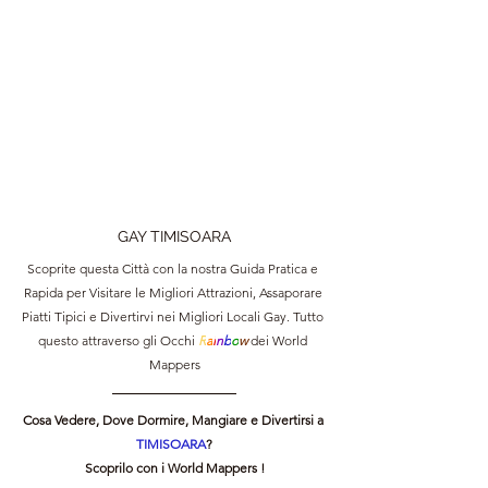
GAY TIMISOARA
Scoprite questa Città con la nostra Guida Pratica e 
Rapida per Visitare le Migliori Attrazioni, Assaporare 
Piatti Tipici e Divertirvi nei Migliori Locali Gay. Tutto 
questo attraverso gli Occhi 
R
a
i
n
b
o
w 
dei World 
Mappers
Cosa Vedere, Dove Dormire, Mangiare e Divertirsi a 
TIMISOARA
?
Scoprilo con i World Mappers !