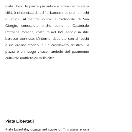
Piața Unirii, la piazza più antica e affascinante della 
città, è circondata da edifici barocchi colorati e ricchi 
di storia. Al centro spicca la Cattedrale di San 
Giorgio, conosciuta anche come la Cattedrale 
Cattolica Romana, costruita nel XVIII secolo in stile 
barocco viennese. L'interno, decorato con affreschi 
e un organo storico, è un capolavoro artistico. La 
piazza è un luogo vivace, simbolo del patrimonio 
culturale multietnico della città.
Piata Libertatii
Piața Libertății, situata nel cuore di Timișoara, è una 