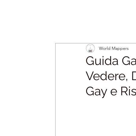
World Mappers
Guida G
Vedere, D
Gay e Ri