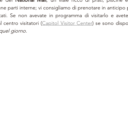
le del 
National Mall
, un viale ricco di prati, piscine
une parti interne; vi consigliamo di prenotare in anticipo p
itati. Se non avevate in programma di visitarlo e avet
 centro visitatori (
Capitol Visitor Center
) se sono dispon
quel giorno.