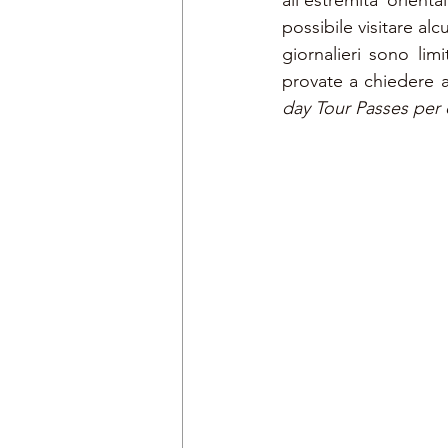
all'estremità orienta
possibile visitare alc
giornalieri sono lim
provate a chiedere al
day Tour Passes per 