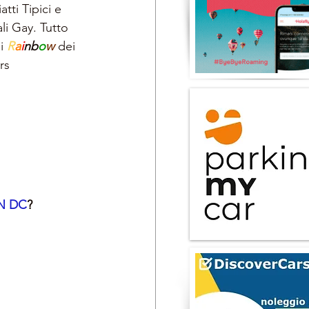
tti Tipici e 
ali Gay. Tutto 
i 
R
a
i
nb
o
w 
dei 
rs
N DC
?