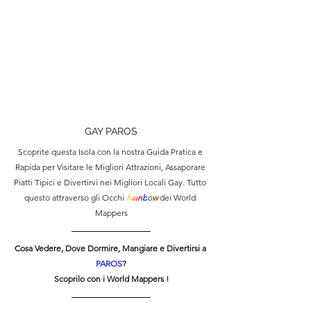
GAY PAROS
Scoprite questa Isola con la nostra Guida Pratica e 
Rapida per Visitare le Migliori Attrazioni, Assaporare 
Piatti Tipici e Divertirvi nei Migliori Locali Gay. Tutto 
questo attraverso gli Occhi 
R
a
i
n
b
o
w 
dei World 
Mappers
Cosa Vedere, Dove Dormire, Mangiare e Divertirsi a 
PAROS
?
Scoprilo con i World Mappers !