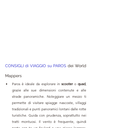
CONSIGLI di VIAGGIO su 
PAROS 
dei World 
Mappers 
Paros è ideale da esplorare in 
scooter 
o 
quad
, 
grazie alle sue dimensioni contenute e alle 
strade panoramiche. Noleggiare un mezzo ti 
permette di visitare spiagge nascoste, villaggi 
tradizionali e punti panoramici lontani dalle rotte 
turistiche. Guida con prudenza, soprattutto nei 
tratti montuosi. Il vento è frequente, quindi 
porta con te un foulard o una giacca leggera. 