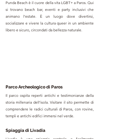
Punda Beach è il cuore della vita LGBT+ a Paros. Qui 
si trovano beach bar, eventi e party inclusivi che 
animano l’estate. È un luogo dove divertirsi, 
socializzare e vivere la cultura queer in un ambiente 
libero e sicuro, circondati da bellezza naturale.
Parco Archeologico di Paros
Il parco ospita reperti antichi e testimonianze della 
storia millenaria dell’isola. Visitare il sito permette di 
comprendere le radici culturali di Paros, con rovine, 
templi e antichi edifici immersi nel verde.
Spiaggia di Livadia
Livadia è una spiaggia centrale e facilmente 