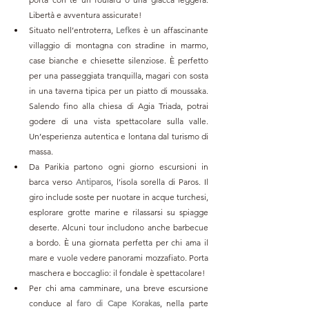
Libertà e avventura assicurate!
Situato nell’entroterra, 
Lefkes 
è un affascinante 
villaggio di montagna con stradine in marmo, 
case bianche e chiesette silenziose. È perfetto 
per una passeggiata tranquilla, magari con sosta 
in una taverna tipica per un piatto di moussaka. 
Salendo fino alla chiesa di Agia Triada, potrai 
godere di una vista spettacolare sulla valle. 
Un’esperienza autentica e lontana dal turismo di 
massa.
Da Parikia partono ogni giorno escursioni in 
barca verso 
Antiparos
, l’isola sorella di Paros. Il 
giro include soste per nuotare in acque turchesi, 
esplorare grotte marine e rilassarsi su spiagge 
deserte. Alcuni tour includono anche barbecue 
a bordo. È una giornata perfetta per chi ama il 
mare e vuole vedere panorami mozzafiato. Porta 
maschera e boccaglio: il fondale è spettacolare!
Per chi ama camminare, una breve escursione 
conduce al 
faro di Cape Korakas
, nella parte 