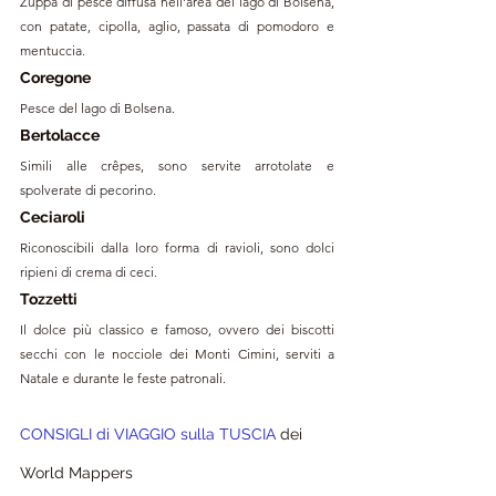
Zuppa di pesce diffusa nell'area del lago di Bolsena, 
con patate, cipolla, aglio, passata di pomodoro e 
mentuccia.
Coregone
Pesce del lago di Bolsena.
Bertolacce
Simili alle crêpes, sono servite arrotolate e 
spolverate di pecorino.
Ceciaroli
Riconoscibili dalla loro forma di ravioli, sono dolci 
ripieni di crema di ceci.
Tozzetti
Il dolce più classico e famoso, ovvero dei biscotti 
secchi con le nocciole dei Monti Cimini, serviti a 
Natale e durante le feste patronali.
CONSIGLI di VIAGGIO sulla TUSCIA 
dei 
World Mappers