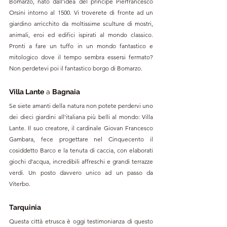
Bomarzo, nato dall'idea del principe 
Pierfrancesco 
Orsini intorno al 1500.
 Vi troverete di fronte ad un 
giardino arricchito da moltissime sculture di mostri, 
animali, eroi ed edifici ispirati al mondo classico. 
Pronti a fare un tuffo in un mondo fantastico e 
mitologico dove il tempo sembra essersi fermato? 
Non perdetevi poi il fantastico borgo di Bomarzo.
Villa Lante
 a 
Bagnaia
Se siete amanti della natura non potete perdervi uno 
dei dieci giardini all'italiana più belli al mondo: 
Villa 
Lante. Il suo creatore, il cardinale Giovan Francesco 
Gambara, fece progettare nel Cinquecento il 
cosiddetto Barco e la tenuta di caccia, con elaborati 
giochi d'acqua, incredibili affreschi e grandi terrazze 
verdi. Un posto davvero unico ad un passo da 
Viterbo.
Tarquinia
Questa città etrusca è oggi testimonianza di questo 