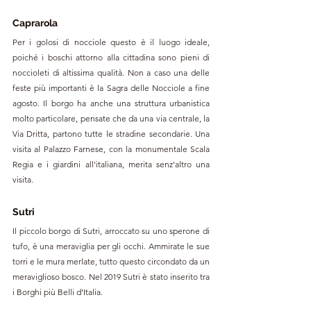
Caprarola
Per i golosi di nocciole questo è il luogo ideale, 
poiché i boschi attorno alla cittadina sono pieni di 
noccioleti di altissima qualità. Non a caso una delle 
feste più importanti è la Sagra delle Nocciole​ a fine 
agosto. Il borgo ha anche una struttura urbanistica 
molto particolare, pensate che da una via centrale, la 
Via Dritta, partono tutte le stradine secondarie. Una 
visita al Palazzo Farnese, con la monumentale Scala 
Regia e i giardini all'italiana, merita senz'altro una 
visita.
Sutri
Il piccolo borgo di Sutri, arroccato su uno sperone di 
tufo, è una meraviglia per gli occhi. Ammirate le sue 
torri e le mura merlate, tutto questo circondato da un 
meraviglioso bosco. Nel 2019 Sutri è stato inserito tra 
i Borghi più Belli d’Italia. 