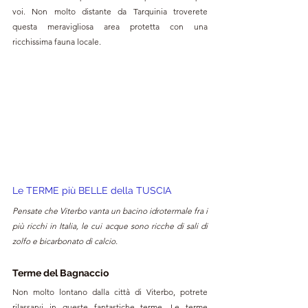
voi. Non molto distante da Tarquinia troverete 
questa meravigliosa area protetta con una 
ricchissima fauna locale.
Le TERME più BELLE della TUSCIA
Pensate che Viterbo vanta un bacino idrotermale fra i 
più ricchi in Italia, le cui acque sono ricche di sali di 
zolfo e bicarbonato di calcio.
Terme del Bagnaccio
Non molto lontano dalla città di Viterbo, potrete 
rilassarvi in queste fantastiche terme. Le terme 