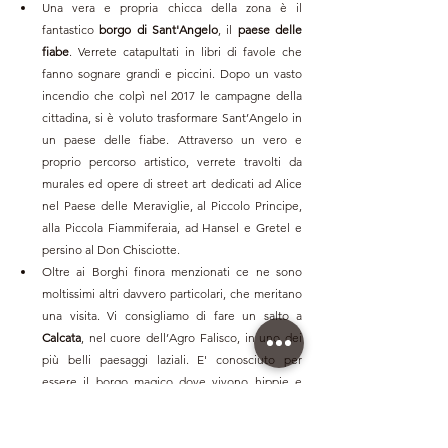
Una vera e propria chicca della zona è il 
fantastico
 borgo di Sant'Angelo
, il
 paese delle 
fiabe
. Verrete catapultati in libri di favole che 
fanno sognare grandi e piccini. Dopo un vasto 
incendio che colpì nel 2017 le campagne della 
cittadina, si è voluto trasformare Sant’Angelo in 
un paese delle fiabe. Attraverso un vero e 
proprio percorso artistico, verrete travolti da 
murales ed opere di street art dedicati ad Alice 
nel Paese delle Meraviglie, al Piccolo Principe, 
alla Piccola Fiammiferaia, ad Hansel e Gretel e 
persino al Don Chisciotte. 
Oltre ai Borghi finora menzionati ce ne sono 
moltissimi altri davvero particolari, che meritano 
una visita. Vi consigliamo di fare un salto a 
Calcata
, nel cuore dell’Agro Falisco, in uno dei 
più belli paesaggi laziali. E' conosciuto per 
essere il borgo magico dove vivono hippie e 
streghe. Secondo una credenza diffusa, infatti, si 
crede che questo sia il luogo dove un tempo si 
effettuavano misteriosi riti magici e propiziatori. 