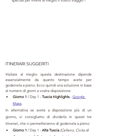
speciali per vivere al meglio il vostro viaggio !
ITINERARI SUGGERITI
Visitare al meglio questa destinazione dipende 
essenzialmente da quanto tempo avete per 
godervela a pieno. Ecco quindi una soluzione in base 
al numero di giorni a vostra disposizione:
Giorno 1 
/ Day 1 -
Tuscia Highlights 
- 
Google 
Maps
In alternativa se avete a disposizione più di un 
giorno, vi consigliamo di dividerla in questi tre 
itinerari, che vi permetteranno di godervela a pieno:
Giorno 1 
/ Day 1 - 
Alta Tuscia 
(Celleno, Civita di 