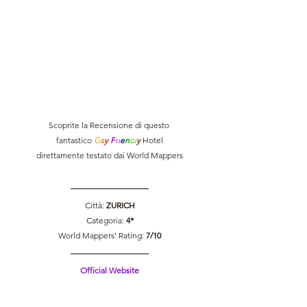
Scoprite la Recensione di questo 
fantastico 
G
a
y 
F
r
i
e
n
d
l
y 
Hotel
direttamente testato dai World Mappers
Città: 
ZURICH
Categoria: 
4*
World Mappers' Rating: 
7/10
Official Website