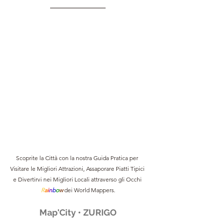
Scoprite la Città con la nostra Guida Pratica per 
Visitare le Migliori Attrazioni, Assaporare Piatti Tipici 
e Divertirvi nei Migliori Locali attraverso gli Occhi 
R
a
i
n
b
o
w 
dei World Mappers.
Map'City • ZURIGO