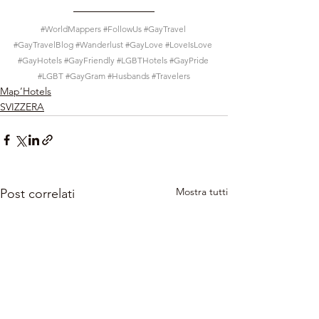
#WorldMappers
#FollowUs
#GayTravel
#GayTravelBlog
#Wanderlust
#GayLove
#LoveIsLove
#GayHotels
#GayFriendly
#LGBTHotels
#GayPride
#LGBT
#GayGram
#Husbands
#Travelers
Map’Hotels
SVIZZERA
Mostra tutti
Post correlati