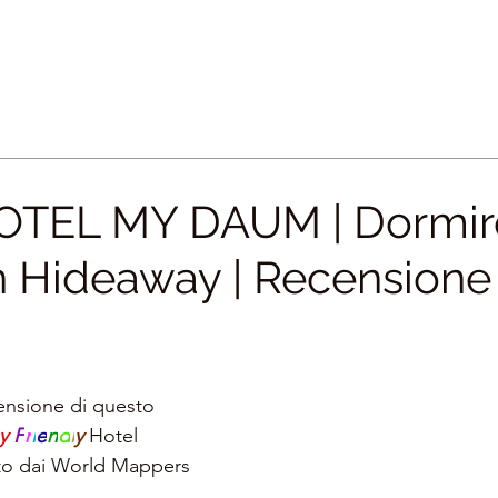
TEL MY DAUM | Dormire
 Hideaway | Recensione
ensione di questo 
y 
F
r
i
e
n
d
l
y 
Hotel
ato dai World Mappers