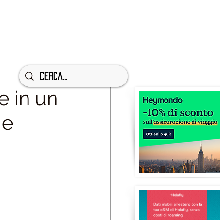
 in un
 e