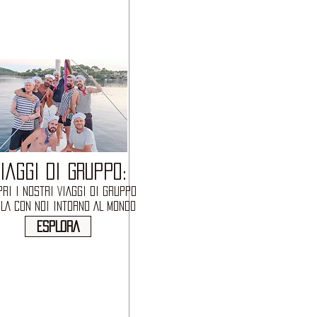
IAGGI DI GRUPPO:
RI I NOSTRI VIAGGI DI GRUPPO
OLA CON NOI INTORNO AL MONDO
ESPLORA