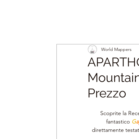
World Mappers
APARTHO
Mountain
Prezzo
Scoprite la Rec
fantastico 
G
a
direttamente test