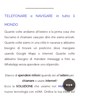
TELEFONARE e NAVIGARE in tutto il 
MONDO
Quante volte andiamo all'estero e la prima cosa che 
facciamo è chiamare casa per dire che siamo arrivati. 
Quante volte siamo in una città in vacanza e abbiamo 
bisogno di trovare un posticino dove mangiare 
usando Google Maps o internet. Quante volte 
abbiamo bisogno di mandare messaggi e foto su 
WhatsApp senza spendere uno stipendio.
Stanco di 
spendere milioni
 quando sei all'
estero 
per 
chiamare 
o usare 
internet
?
Ecco la 
SOLUZIONE 
che usiamo noi: 
Holafly
, una 
nuova tecnologia con eSIM. Ordina la tua eSIM sul 
sito web e in pochi minuti riceverai un'e-mail con un 
codice QR
. Basta scansionarlo e sarai subito 
connesso a Internet. Risparmi tempo, stress e 