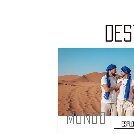
des
mondo
ESPL