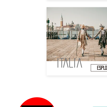
ITALia
ESPL