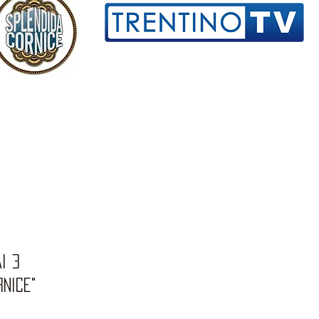
i 3
rnice"