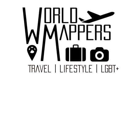
Travel | Lifestyle | LGBT+
AZIONI
ESPERIENZE
VIAGGIA CON NOI
TURISMO LGBT+
MAP'AD