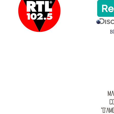
ma
c
"D'AM