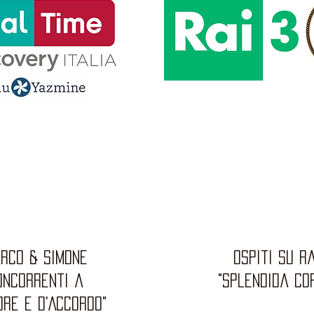
rco & simone
ospiti su ra
oncorrenti a
"splendida co
ORE e D'ACCORDO"