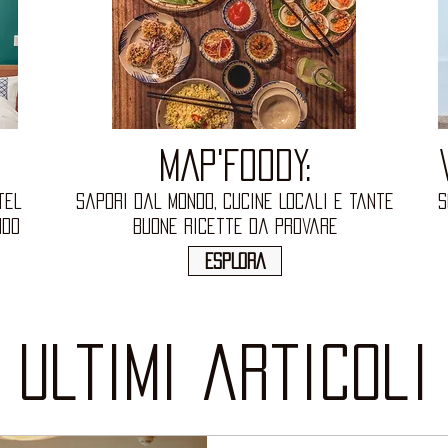
MAP'FOODY:
tel
Sapori dal Mondo, Cucine Locali e tante
S
ndo
buone Ricette da provare
ESPLORA
ultimi articoli