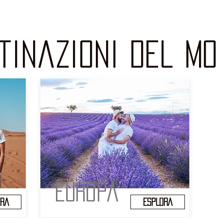
tinazioni del m
EUROPa
ORA
ESPLORA