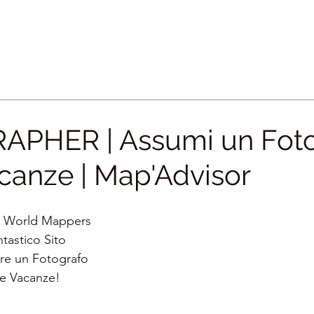
APHER | Assumi un Foto
acanze | Map'Advisor
 
World Mappers
tastico Sito 
re un Fotografo
ue Vacanze!