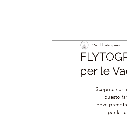
World Mappers
FLYTOGR
per le V
Scoprite con i
questo fan
dove prenota
per le t