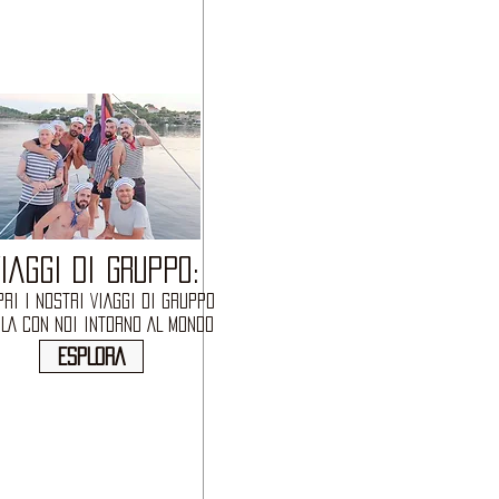
IAGGI DI GRUPPO:
RI I NOSTRI VIAGGI DI GRUPPO
OLA CON NOI INTORNO AL MONDO
ESPLORA