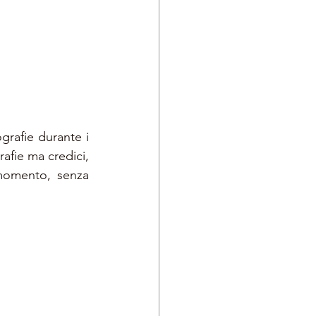
grafie durante i 
afie ma credici,  
momento, senza 