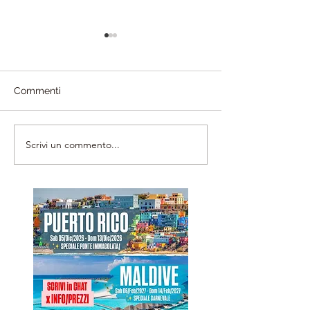
Commenti
Scrivi un commento...
DETAILVERLIEBT
FLYTOGRAPHER
FOTOGRAFIE | Shooting
Assumi un Foto
& Matrimoni con Chrissi |
le Vacanze | Ma
Map'Advisor