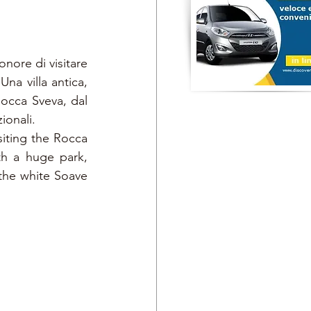
ore di visitare 
a villa antica, 
occa Sveva, dal 
ionali.
iting the Rocca 
th a huge park, 
the white Soave 