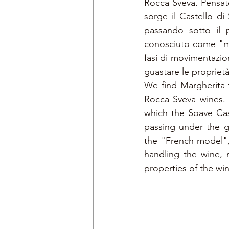
Rocca Sveva. Pensate
sorge il Castello di
passando sotto il p
conosciuto come "mode
fasi di movimentazion
guastare le proprietà
We find Margherita 
Rocca Sveva wines. 
which the Soave Cast
passing under the g
the "French model", 
handling the wine, 
properties of the wine