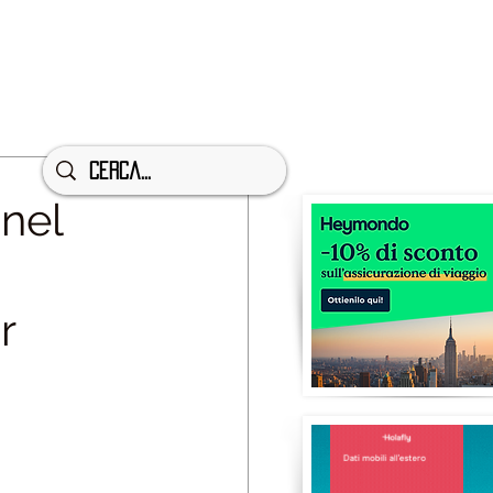
nel
r