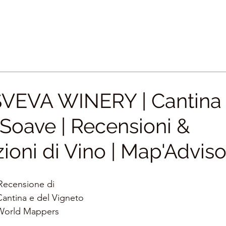
VEVA WINERY | Cantina 
 Soave | Recensioni &
ioni di Vino | Map'Adviso
 Recensione di 
Cantina e del Vigneto
i World Mappers