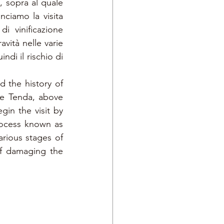
 sopra al quale 
ciamo la visita 
 vinificazione 
vità nelle varie 
di il rischio di 
 the history of 
te Tenda, above 
in the visit by 
ocess known as 
rious stages of 
f damaging the 