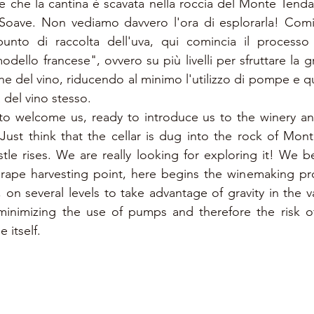
 che la cantina è scavata nella roccia del Monte Tenda,
 Soave. Non vediamo davvero l'ora di esplorarla! Comin
unto di raccolta dell'uva, qui comincia il processo di
llo francese", ovvero su più livelli per sfruttare la gra
e del vino, riducendo al minimo l'utilizzo di pompe e quin
 del vino stesso. 
to welcome us, ready to introduce us to the winery and
Just think that the cellar is dug into the rock of Mon
le rises. We are really looking for exploring it! We beg
rape harvesting point, here begins the winemaking pr
on several levels to take advantage of gravity in the va
minimizing the use of pumps and therefore the risk o
 itself.