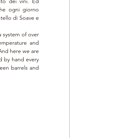
o dei vini. Ed 
he ogni giorno 
tello di Soave e 
a system of over 
emperature and 
 And here we are 
d by hand every 
en barrels and 