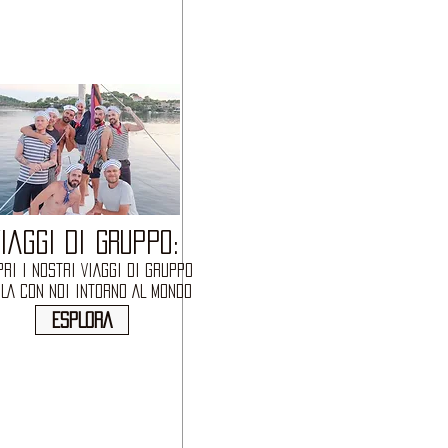
IAGGI DI GRUPPO:
RI I NOSTRI VIAGGI DI GRUPPO
OLA CON NOI INTORNO AL MONDO
ESPLORA