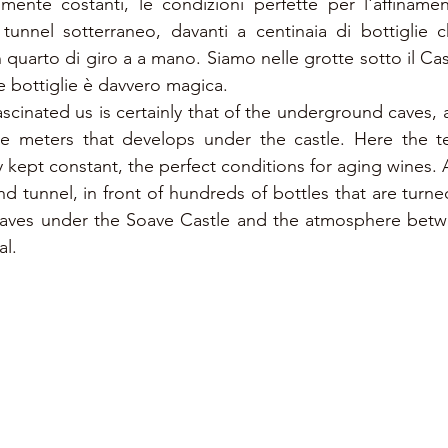
ente costanti, le condizioni perfette per l'affinament
tunnel sotterraneo, davanti a centinaia di bottiglie c
quarto di giro a a mano. Siamo nelle grotte sotto il Cas
 e bottiglie è davvero magica.
scinated us is certainly that of the underground caves, 
e meters that develops under the castle. Here the t
y kept constant, the perfect conditions for aging wines.
d tunnel, in front of hundreds of bottles that are turne
caves under the Soave Castle and the atmosphere betwe
al.