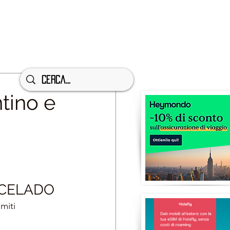
tino e
à CELADO
miti