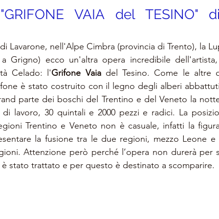
"GRIFONE VAIA del TESINO" d
i Lavarone, nell'Alpe Cimbra (provincia di Trento), la Lu
o a Grigno) ecco un'altra opera incredibile dell'artista,
ità Celado: l'
Grifone Vaia
 del Tesino.
Come le altre 
ifone è stato costruito con il legno degli alberi abbattut
rand parte dei boschi del Trentino e del Veneto la notte
 di lavoro, 30 quintali e 2000 pezzi e radici. 
La posizio
egioni Trentino e Veneto non è casuale, infatti la figura
esentare la fusione tra le due regioni, mezzo Leone e 
gioni. 
Attenzione però perché l’opera non durerà per s
non è stato trattato e per questo è destinato a scomparire.