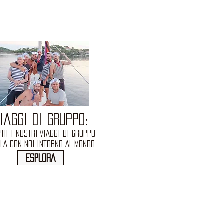
IAGGI DI GRUPPO:
RI I NOSTRI VIAGGI DI GRUPPO
OLA CON NOI INTORNO AL MONDO
ESPLORA