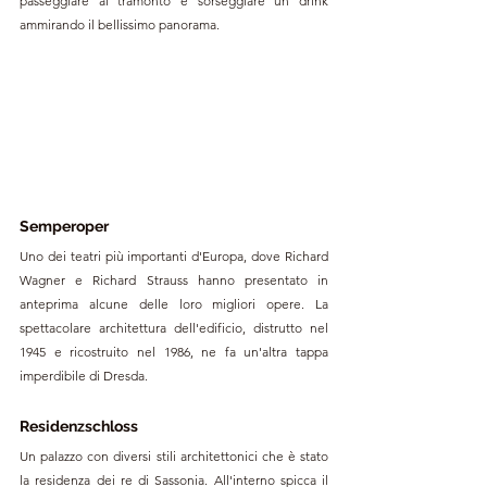
passeggiare al tramonto e sorseggiare un drink 
ammirando il bellissimo panorama.
Semperoper
Uno dei teatri più importanti d'Europa, dove Richard 
Wagner e Richard Strauss hanno presentato in 
anteprima alcune delle loro migliori opere. La 
spettacolare architettura dell'edificio, distrutto nel 
1945 e ricostruito nel 1986, ne fa un'altra tappa 
imperdibile di Dresda. 
Residenzschloss
Un palazzo con diversi stili architettonici che è stato 
la residenza dei re di Sassonia. All'interno spicca il 