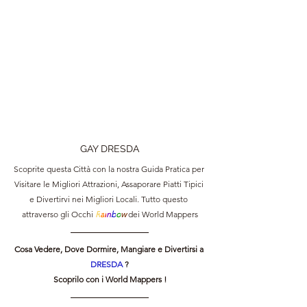
GAY DRESDA
Scoprite questa Città con la nostra Guida Pratica per 
Visitare le Migliori Attrazioni, Assaporare Piatti Tipici 
e Divertirvi nei Migliori Locali. Tutto questo 
attraverso gli Occhi 
R
a
i
n
b
o
w 
dei World Mappers
Cosa Vedere, Dove Dormire, Mangiare e Divertirsi a 
DRESDA 
?
Scoprilo con i World Mappers !