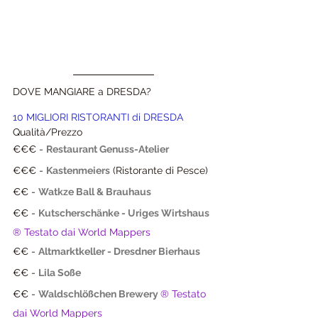
DOVE MANGIARE a DRESDA?
10 MIGLIORI RISTORANTI di DRESDA 
Qualità/Prezzo
€€€ - 
Restaurant Genuss-Atelier 
€€€ - 
Kastenmeiers
(Ristorante di Pesce)
€€ - 
Watkze Ball & Brauhaus
€€ - 
Kutscherschänke - Uriges Wirtshaus 
® Testato dai World Mappers
€€ - 
Altmarktkeller - Dresdner Bierhaus
€€ - 
Lila Soße
€€ - 
Waldschlößchen Brewery
® Testato 
dai World Mappers