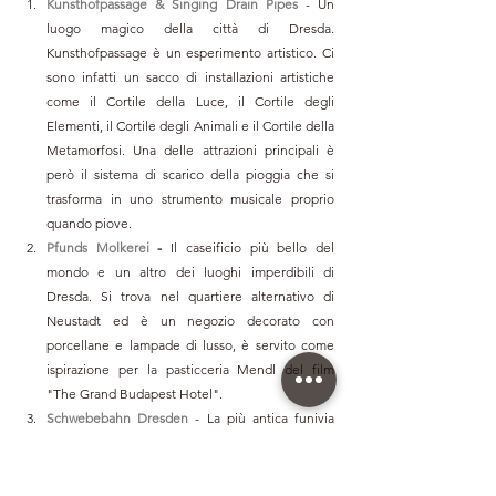
Kunsthofpassage & Singing Drain Pipes
 - Un 
luogo magico della città di Dresda. 
Kunsthofpassage è un esperimento artistico. Ci 
sono infatti un sacco di installazioni artistiche 
come il Cortile della Luce, il Cortile degli 
Elementi, il Cortile degli Animali e il Cortile della 
Metamorfosi. Una delle attrazioni principali è 
però il sistema di scarico della pioggia che si 
trasforma in uno strumento musicale proprio 
quando piove. 
Pfunds Molkerei
 - 
Il caseificio più bello del 
mondo e un altro dei luoghi imperdibili di 
Dresda. Si trova nel quartiere alternativo di 
Neustadt ed è un negozio decorato con 
porcellane e lampade di lusso, è servito come 
ispirazione per la pasticceria Mendl del film 
"The Grand Budapest Hotel". 
Schwebebahn Dresden
- La più antica funivia 
sospesa del mondo che attraversa la città 
Dresda. Invece di stare sui binari come una 
normale funivia, viaggia su un unico binario 