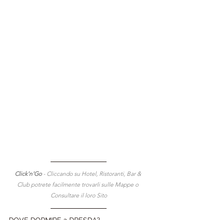
Click'n'Go 
- Cliccando su Hotel, Ristoranti, Bar & 
Club potrete facilmente trovarli sulle Mappe o 
Consultare il loro Sito
DOVE DORMIRE a DRESDA?