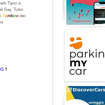
tti Tipici e 
ali Gay. Tutto 
i 
R
a
i
nb
o
w 
dei 
rs
G 
?