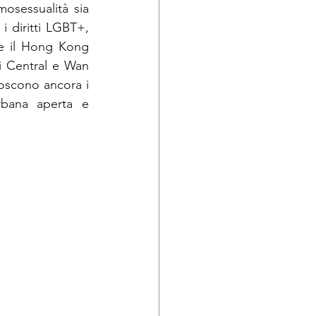
osessualità sia 
i diritti LGBT+, 
e il Hong Kong 
i Central e Wan 
oscono ancora i 
rbana aperta e 