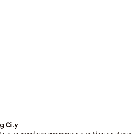
g City
y è un complesso commerciale e residenziale situato a 