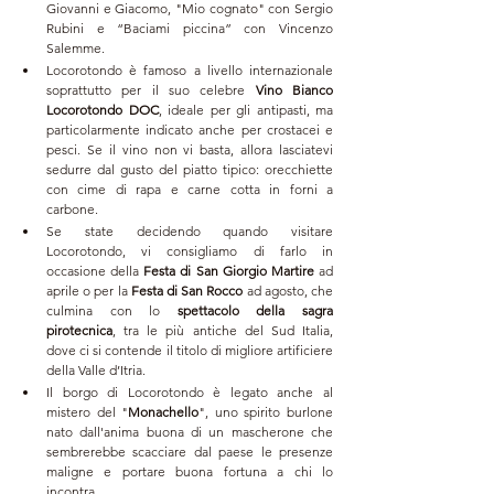
Giovanni e Giacomo, "Mio cognato" con Sergio 
Rubini e “Baciami piccina” con Vincenzo 
Salemme.
Locorotondo è famoso a livello internazionale 
soprattutto per il suo celebre 
Vino Bianco 
Locorotondo DOC
,
 ideale per gli antipasti, ma 
particolarmente indicato anche per crostacei e 
pesci. Se il vino non vi basta, allora lasciatevi 
sedurre dal gusto del piatto tipico: o
recchiette 
con cime di rapa e carne cotta in forni a 
carbone.
Se state decidendo quando visitare 
Locorotondo, vi consigliamo di farlo in 
occasione della
 Festa di San Giorgio Martire
 ad 
aprile o per la 
Festa di San Rocco
 ad agosto, che 
culmina con lo 
spettacolo della sagra
pirotecnica
, tra le più antiche del Sud Italia, 
dove ci si contende il titolo di migliore artificiere 
della Valle d’Itria. 
Il borgo di Locorotondo è legato anche al 
mistero del "
Monachello
", uno spirito burlone 
nato dall'anima buona di un mascherone che 
sembrerebbe scacciare dal paese le presenze 
maligne e portare buona fortuna a chi lo 
incontra.