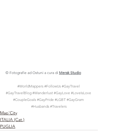
© Fotografie ad Ostuni a cura di 
Merak Studio
#WorldMappers
#FollowUs
#GayTravel
#GayTravelBlog
#Wanderlust
#GayLove
#LoveIsLove
#CoupleGoals
#GayPride
#LGBT
#GayGram
#Husbands
#Travelers
Map'City
ITALIA (Cat.)
PUGLIA