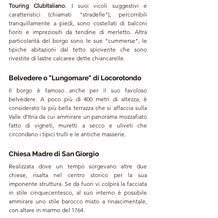
Touring ClubItaliano. 
I suoi vicoli suggestivi e 
caratteristici (chiamati "stradelle"), percorribili 
tranquillamente a piedi, sono costellati di balconi 
fioriti e impreziositi da tendine di merletto. Altra 
particolarità del borgo sono le sue
 "cummerse", le 
tipiche abitazioni dal tetto spiovente che sono 
rivestite di lastre calcaree dette chiancarelle.
Belvedere o "Lungomare" di Locorotondo
Il borgo è famoso anche per il suo favoloso 
belvedere. A poco più di 400 metri di altezza, è 
considerato la più bella terrazza che si affaccia sulla 
Valle d’Itria da cui ammirare un panorama mozzafiato 
fatto di vigneti, muretti a secco e uliveti che 
circondano i tipici trulli e le antiche masserie.
Chiesa Madre di San Giorgio
Realizzata dove un tempo sorgevano altre due 
chiese, risalta nel centro storico per la sua 
imponente struttura. Se da fuori vi colpirà la facciata 
in stile cinquecentesco, al suo interno è possibile 
ammirare uno 
stile barocco misto a rinascimentale,
con altare in marmo del 1764.