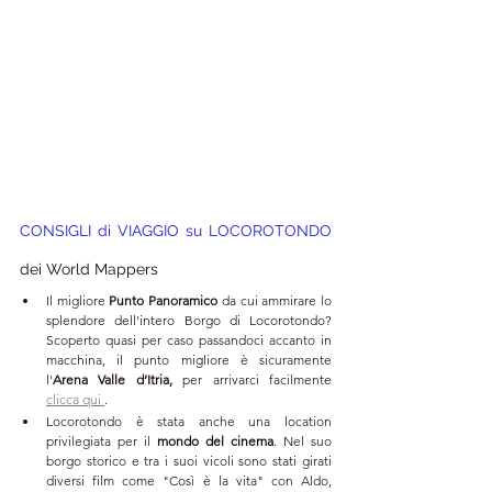
CONSIGLI di VIAGGIO su LOCOROTONDO 
dei World Mappers 
Il migliore 
Punto Panoramico
 da cui ammirare lo 
splendore dell'intero Borgo di Locorotondo? 
Scoperto quasi per caso passandoci accanto in 
macchina, il punto migliore è sicuramente 
l'
Arena Valle d’Itria,
 per arrivarci facilmente 
clicca qui 
.
Locorotondo è stata anche una location 
privilegiata per il 
mondo del cinema
. Nel suo 
borgo storico e tra i suoi vicoli sono stati girati 
diversi film come "Così è la vita" con Aldo, 