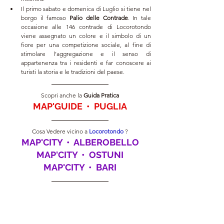
Il primo sabato e domenica di Luglio si tiene nel 
borgo il famoso
 Palio delle Contrade
. In tale 
occasione alle 146 contrade di Locorotondo 
viene assegnato un colore e il simbolo di un 
fiore per una competizione sociale, al fine di 
stimolare l’aggregazione e il senso di 
appartenenza tra i residenti e far conoscere ai 
turisti 
la storia e le tradizioni
 del paese.
Scopri anche la 
Guida
 Pratica
MAP'GUIDE  •  PUGLIA
Cosa Vedere vicino a 
Locorotondo 
?
MAP'CITY  •  ALBEROBELLO
MAP'CITY  •  OSTUNI
MAP'CITY  •  BARI