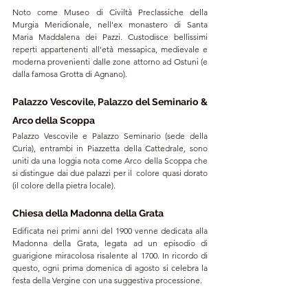
Noto come 
Museo di Civiltà Preclassiche della 
Murgia Meridionale, 
nell'ex monastero di Santa 
Maria Maddalena dei Pazzi. Custodisce bellissimi 
reperti appartenenti all'età messapica, medievale e 
moderna provenienti dalle zone attorno ad Ostuni (e 
dalla famosa Grotta di Agnano). 
Palazzo Vescovile, Palazzo del Seminario & 
Arco della Scoppa
Palazzo Vescovile e Palazzo Seminario (sede della 
Curia), entrambi in Piazzetta della Cattedrale, sono 
uniti da una loggia nota come Arco della Scoppa che 
si distingue dai due palazzi per il  colore quasi dorato 
(il colore della pietra locale).
Chiesa della Madonna della Grata
Edificata nei primi anni del 1900 venne dedicata alla 
Madonna della Grata, legata ad un episodio di 
guarigione miracolosa risalente al 1700. In ricordo di 
questo, ogni prima domenica di agosto si celebra la 
festa della Vergine con una suggestiva processione.