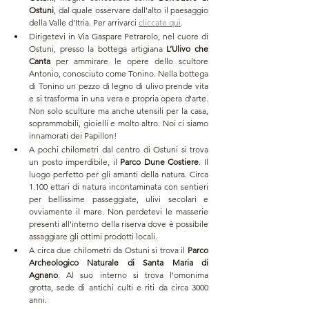
Ostuni
, dal quale osservare dall'alto il paesaggio 
della Valle d'Itria. Per arrivarci 
cliccate qui
. 
Dirigetevi in
Via Gaspare Petrarolo, nel cuore di 
Ostuni, presso la bottega artigiana 
L’Ulivo che 
Canta
 per ammirare le opere dello scultore 
Antonio, conosciuto come Tonino. Nella bottega 
di Tonino un pezzo di legno di ulivo prende vita 
e si trasforma in una vera e propria opera d'arte. 
Non solo sculture ma anche utensili per la casa, 
soprammobili, gioielli e molto altro. Noi ci siamo 
innamorati dei Papillon!
A pochi chilometri dal centro di Ostuni si trova 
un posto imperdibile, il
 Parco Dune Costiere
. Il 
luogo perfetto per gli amanti della natura. Circa 
1.100 ettari di natura incontaminata con sentieri 
per bellissime passeggiate, ulivi secolari e 
ovviamente il mare. Non perdetevi le masserie 
presenti all'interno della riserva dove è possibile 
assaggiare gli ottimi prodotti locali.
A circa due chilometri da Ostuni si trova il 
Parco 
Archeologico Naturale di Santa Maria di 
Agnano
. Al suo interno si trova l'omonima 
grotta, sede di antichi culti e riti da circa 3000 
anni. 