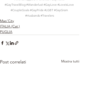
#GayTravelBlog
#Wanderlust
#GayLove
#LoveIsLove
#CoupleGoals
#GayPride
#LGBT
#GayGram
#Husbands
#Travelers
Map'City
ITALIA (Cat.)
PUGLIA
Mostra tutti
Post correlati