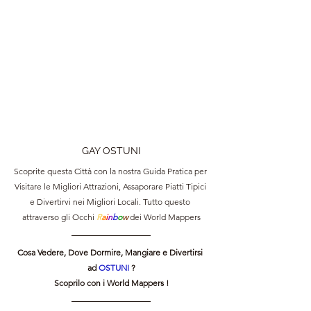
GAY OSTUNI
Scoprite questa Città con la nostra Guida Pratica per 
Visitare le Migliori Attrazioni, Assaporare Piatti Tipici 
e Divertirvi nei Migliori Locali. Tutto questo 
attraverso gli Occhi 
R
a
i
n
b
o
w 
dei World Mappers
Cosa Vedere, Dove Dormire, Mangiare e Divertirsi 
ad 
OSTUNI 
?
Scoprilo con i World Mappers !