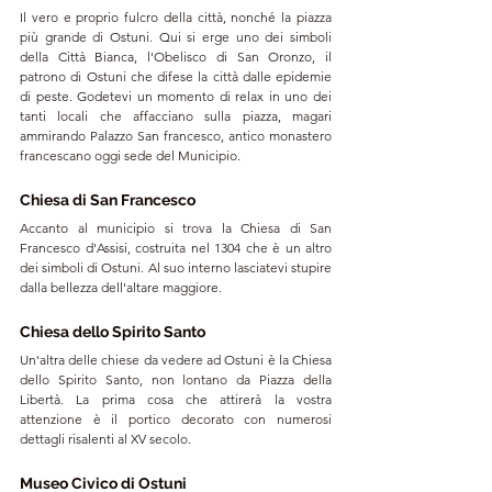
Il vero e proprio fulcro della città, nonché la piazza 
più grande di Ostuni. Qui si erge uno dei simboli 
della Città Bianca, l'Obelisco di San Oronzo, il 
patrono di Ostuni che difese la città dalle epidemie 
di peste. Godetevi un momento di relax in uno dei 
tanti locali che affacciano sulla piazza, magari 
ammirando Palazzo San francesco, antico monastero 
francescano oggi sede del Municipio. 
Chiesa di San Francesco
Accanto al municipio si trova la Chiesa di San 
Francesco d'Assisi, costruita nel 1304 che è un altro 
dei simboli di Ostuni. Al suo interno lasciatevi stupire 
dalla bellezza dell'altare maggiore. 
Chiesa dello Spirito Santo
Un'altra delle chiese da vedere ad Ostuni è la Chiesa 
dello Spirito Santo, non lontano da Piazza della 
Libertà. La prima cosa che attirerà la vostra 
attenzione è il portico decorato con numerosi 
dettagli risalenti al XV secolo. 
Museo Civico di Ostuni