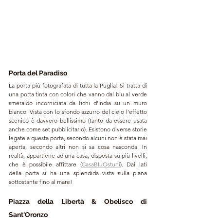
Porta del Paradiso
La porta più fotografata di tutta la Puglia! Si tratta di 
una porta tinta con colori che vanno dal blu al verde 
smeraldo incorniciata da fichi d’india su un muro 
bianco. Vista con lo sfondo azzurro del cielo l'effetto 
scenico è davvero bellissimo (tanto da essere usata 
anche come set pubblicitario). Esistono diverse storie 
legate a questa porta, secondo alcuni non è stata mai 
aperta, secondo altri non si sa cosa nasconda. In 
realtà, appartiene ad una casa, disposta su più livelli, 
che è possibile affittare (
CasaBluOstuni
). Dai lati 
della porta si ha una splendida vista sulla piana 
sottostante fino al mare!
Piazza della Libertà & Obelisco di 
Sant'Oronzo