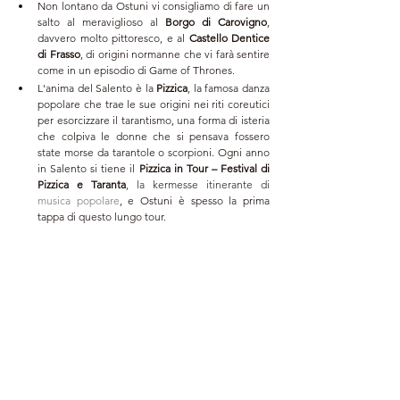
Non lontano da Ostuni vi consigliamo di fare un 
salto al meraviglioso al 
Borgo di Carovigno
, 
davvero molto pittoresco, e al 
Castello Dentice 
di Frasso
, di origini normanne che vi farà sentire 
come in un episodio di Game of Thrones.
L'anima del Salento è la 
Pizzica
, la famosa danza 
popolare che trae le sue origini 
nei riti coreutici 
per esorcizzare il tarantismo, una forma di isteria 
che colpiva le donne che si pensava fossero 
state morse da tarantole o scorpioni. Ogni anno 
in Salento si tiene il
Pizzica in Tour – Festival di 
Pizzica e Taranta
, la kermesse itinerante di 
musica popolare
, e Ostuni è spesso la prima 
tappa di questo lungo tour.