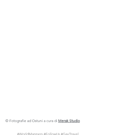
© Fotografie ad Ostuni a cura di 
Merak Studio
#WorldMappers
#FollowUs
#GayTravel