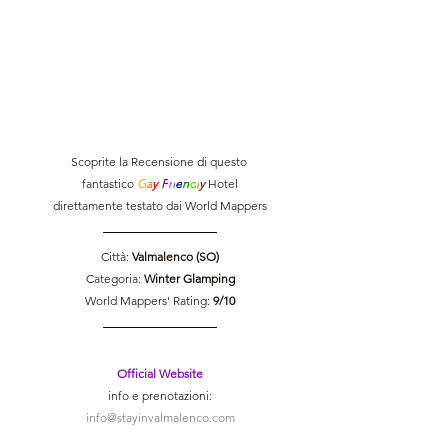
Scoprite la Recensione di questo 
fantastico 
G
a
y 
F
r
i
e
n
d
l
y 
Hotel
direttamente testato dai World Mappers
Città: 
Valmalenco (SO)
Categoria: 
Winter Glamping
World Mappers' Rating: 
9/10
Official Website
info e prenotazioni:
info@stayinvalmalenco.com