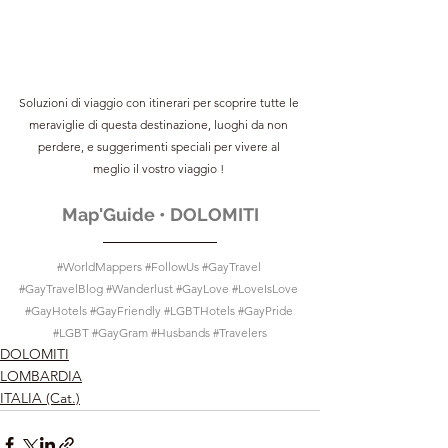
Soluzioni di viaggio con itinerari per scoprire tutte le 
meraviglie di questa destinazione, luoghi da non 
perdere, e suggerimenti speciali per vivere al 
meglio il vostro viaggio !
Map'Guide • DOLOMITI
#WorldMappers
#FollowUs
#GayTravel
#GayTravelBlog
#Wanderlust
#GayLove
#LoveIsLove
#GayHotels
#GayFriendly
#LGBTHotels
#GayPride
#LGBT
#GayGram
#Husbands
#Travelers
DOLOMITI
LOMBARDIA
ITALIA (Cat.)