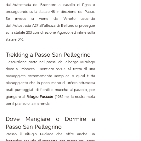
dall'Autostrada del Brennero al casello di Egna e 
proseguendo sulla statale 48 in direzione del Passo. 
Se invece si viene dal Veneto uscendo 
dall'Autostrada A27 all'altezza di Belluno
 si prosegue 
sulla statale 203 con direzione Agordo, ed infine sulla 
statale 346.
Trekking a Passo San Pellegrino
L'escursione parte nei pressi dell'albergo Miralago 
dove si imbocca il sentiero 
n°
607. Si tratta di una 
passeggiata estremamente semplice e quasi tutta 
pianeggiante che in poco meno di un'ora attraversa 
prati punteggiati di fienili e mucche al pascolo, per 
giungere al 
Rifugio Fuciade
 (1982 m), la nostra meta 
per il pranzo o la merenda.
Dove Mangiare o Dormire a 
Passo San Pellegrino
Presso il Rifugio Fuciade che offre anche un 
fantastico servizio di 
trasporto con motoslitta, gatto 