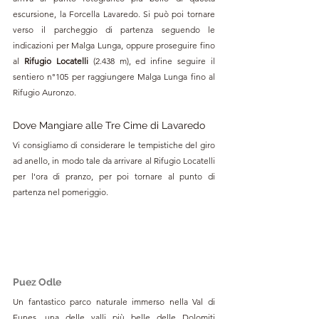
escursione, la Forcella Lavaredo. Si può poi tornare 
verso il parcheggio di partenza seguendo le 
indicazioni per Malga Lunga, oppure proseguire fino 
al 
Rifugio Locatelli 
(2.438 m), ed infine seguire il 
sentiero 
n°
105 per raggiungere Malga Lunga fino al 
Rifugio Auronzo.
Dove Mangiare alle Tre Cime di Lavaredo
Vi consigliamo di considerare le tempistiche del giro 
ad anello, in modo tale da arrivare al Rifugio Locatelli 
per l'ora di pranzo, per poi tornare al punto di 
partenza nel pomeriggio.
Puez Odle
Un fantastico parco naturale immerso nella Val di 
Funes, una delle valli più belle delle Dolomiti 