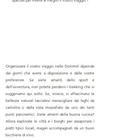
speciali per vivere al meglio il vostro viaggio !
Organizzare il vostro viaggio nelle Dolomiti dipende 
dai giorni che avete a disposizione e dalle vostre 
preferenze. Se siete amanti dello sport e 
dell'avventura, non potete perdervi i trekking che vi 
suggeriamo qui sotto. Se, invece, vi affascinano le 
bellezze naturali lasciatevi meravigliare dai laghi da 
cartolina o dalla vista mozzafiato da uno dei tanti 
punti panoramici. Siete amanti della buona cucina? 
Allora esplorate le città e i borghi per assaporare i 
piatti tipici locali, magari accompagnati da un buon 
bicchiere di vino.