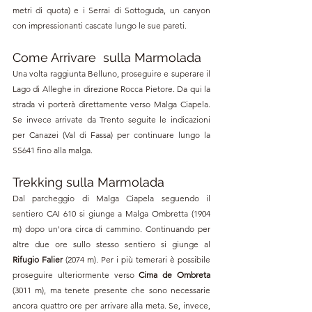
metri di quota) e i 
Serrai di Sottoguda, un canyon 
con impressionanti cascate lungo le sue pareti.
Come Arrivare  sulla Marmolada
Una volta raggiunta Belluno, proseguire e superare il 
Lago di Alleghe in direzione Rocca Pietore. Da qui la 
strada vi porterà direttamente verso Malga Ciapela. 
Se invece arrivate da Trento seguite le indicazioni 
per Canazei (Val di Fassa) per continuare lungo la 
SS641 fino alla malga.
Trekking sulla Marmolada
Dal parcheggio di Malga Ciapela seguendo il 
sentiero CAI 610 si giunge a 
Malga Ombretta (1904 
m) dopo un'ora circa di cammino
. Continuando per 
altre due ore sullo stesso sentiero si giunge al 
Rifugio Falier 
(2074 m). Per i più temerari è possibile 
proseguire ulteriormente verso 
Cima de Ombreta
(3011 m), ma tenete presente che sono necessarie 
ancora quattro ore per arrivare alla meta. Se, invece, 