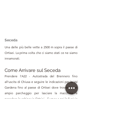
Seceda
Una delle più belle vette 
a 2500 m
 sopra il paese di 
Ortisei. La prima volta che ci siamo stati ce ne siamo 
innamorati.
Come Arrivare sul Seceda
Prendere l'A22 - Autostrada del Brennero fino 
all'uscita di Chiusa e seguire le indicazioni per la Val 
Gardena fino al paese di Ortisei 
dove troverete un 
ampio parcheggio per lasciare la macchina e 
prendere la cabinovia Ortsiei - Furnes e poi la funivia 
Furnes - Seceda che vi porterà a Seceda 2500. 