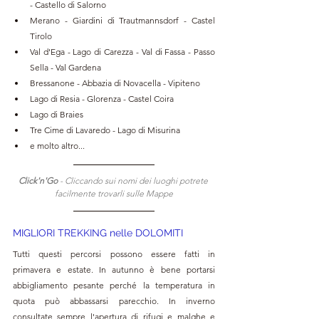
- Castello di Salorno
Merano - Giardini di Trautmannsdorf - Castel 
Tirolo
Val d'Ega - Lago di Carezza - Val di Fassa - Passo 
Sella - Val Gardena
Bressanone - Abbazia di Novacella - Vipiteno
Lago di Resia - Glorenza - Castel Coira
Lago di Braies
Tre Cime di Lavaredo - Lago di Misurina
e molto altro...
Click'n'Go 
- Cliccando sui nomi dei luoghi potrete 
facilmente trovarli sulle Mappe
MIGLIORI TREKKING nelle DOLOMITI
Tutti questi percorsi possono essere fatti in 
primavera e estate. In autunno è bene portarsi 
abbigliamento pesante perché la temperatura in 
quota può abbassarsi parecchio. In inverno 
consultate sempre l'apertura di rifugi e malghe e 