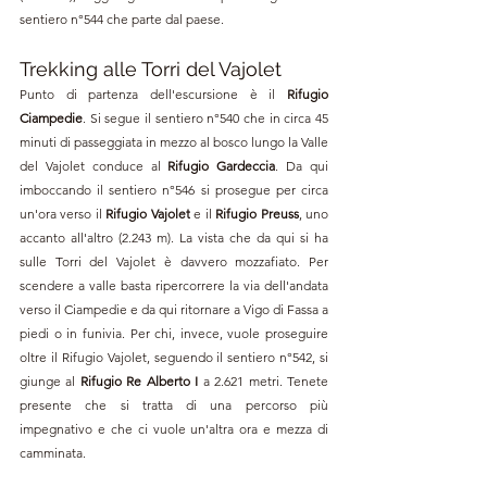
sentiero 
n°
544 che parte dal paese.
Trekking alle 
Torri del Vajolet
Punto di partenza dell'escursione è il 
Rifugio 
Ciampedie
. Si segue il sentiero n°540 che in circa 45 
minuti di passeggiata in mezzo al bosco lungo la Valle 
del Vajolet conduce al 
Rifugio Gardeccia
. Da qui 
imboccando il sentiero n°546 si prosegue per circa 
un'ora verso il 
Rifugio Vajolet
 e il 
Rifugio Preuss
, uno 
accanto all'altro (2.243 m). La vista che da qui si ha 
sulle Torri del Vajolet è davvero mozzafiato. Per 
scendere a valle basta ripercorrere la via dell'andata 
verso il Ciampedie e da qui ritornare a Vigo di Fassa a 
piedi o in funivia. Per chi, invece, vuole proseguire 
oltre il Rifugio Vajolet, seguendo il sentiero 
n°
542, si 
giunge al 
Rifugio 
Re Alberto I 
a 2.621 metri. Tenete 
presente che si tratta di una percorso più 
impegnativo e che ci vuole un'altra ora e mezza di 
camminata.