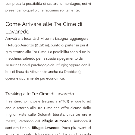
compresa la possibilità di scalare le montagne, noi vi 
presentiamo quello che facciamo solitamente.
Come Arrivare alle Tre Cime di 
Lavaredo
Arrivati alla località di Misurina bisogna raggiungere 
i
l R
ifugio Auronzo (2.320 m), 
punto di partenza per il 
giro attorno alle Tre Cime. Le possibilità sono due: in 
macchina, salendo per la strada a pagamento da 
Misurina fino al parcheggio del rifugio; oppure con il 
bus di linea da Misurina (o anche da Dobbiaco), 
opzione sicuramente più economica.
Trekking alle Tre Cime di Lavaredo
Il sentiero principale (segnavia 
n°
101) è quello ad 
anello attorno alle Tre Cime che
 offre alcune delle 
migliori viste sulle Dolomiti (durata: circa tre ore e 
mezza). Partendo dal 
Rifugio Auronzo
 si imbocca il 
sentiero fino al 
Rifugio Lavaredo
. Poco più avanti si 
arriva al punto fotografico più bello di questa 