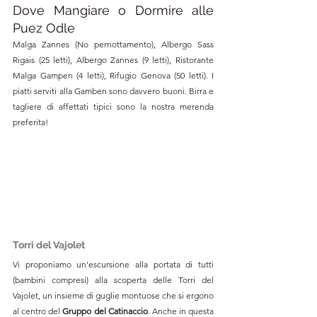
Dove Mangiare o Dormire alle 
Puez Odle
Malga Zannes (No pernottamento), Albergo Sass 
Rigais (25 letti), Albergo Zannes (9 letti), Ristorante 
Malga Gampen (4 letti), Rifugio Genova (50 letti)
. I 
piatti serviti alla Gamben sono davvero buoni. Birra e 
tagliere di affettati tipici sono la nostra merenda 
preferita!
Torri del Vajolet
Vi proponiamo un'escursione alla portata di tutti 
(bambini compresi)
 alla scoperta delle Torri del 
Vajolet, u
n insieme di guglie montuose che si ergono 
al centro del 
Gruppo del 
Catinaccio
. Anche in questa 