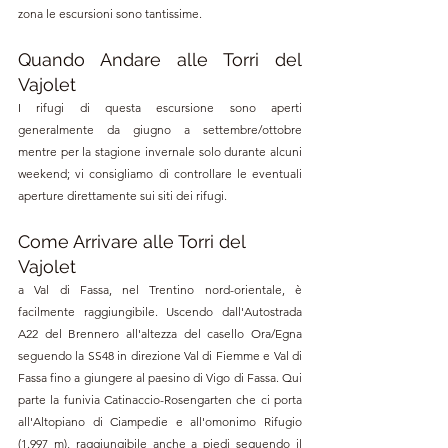
zona le escursioni sono tantissime.
Quando Andare alle 
Torri del 
Vajolet
I rifugi di questa escursione sono aperti 
generalmente da giugno a settembre/ottobre 
mentre per la stagione invernale solo durante alcuni 
weekend; vi consigliamo di controllare le eventuali 
aperture direttamente sui siti dei rifugi.
Come Arrivare alle 
Torri del 
Vajolet
a Val di Fassa, nel Trentino nord-orientale, è 
facilmente raggiungibile. Uscendo dall'Autostrada 
A22 del Brennero all'altezza del casello Ora/Egna 
seguendo la SS48 in direzione Val di Fiemme e Val di 
Fassa fino a giungere al paesino di Vigo di Fassa. Qui 
parte la funivia 
Catinaccio-Rosengarten che ci porta 
all'Altopiano di Ciampedie e all'omonimo Rifugio 
(1.997
 m), raggiungibile anche a piedi seguendo il 