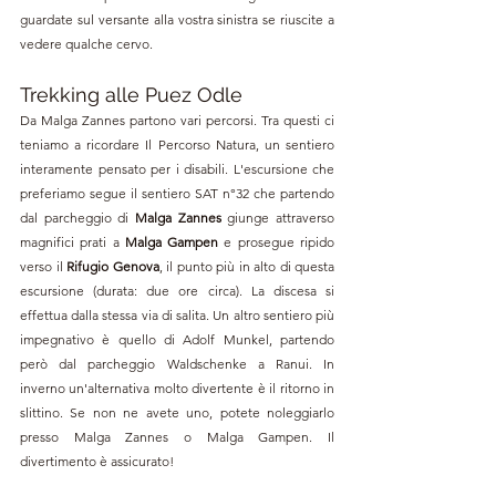
guardate sul versante alla vostra sinistra se riuscite a 
vedere qualche cervo.
Trekking alle 
Puez Odle
Da Malga Zannes partono vari percorsi. Tra questi ci 
teniamo a ricordare Il Percorso Natura, un sentiero 
interamente pensato per i disabili. L'escursione che 
preferiamo segue il sentiero SAT 
n°32 che 
partendo 
dal parcheggio di 
Malga Zannes
 giunge attraverso 
magnifici prati a 
Malga Gampen 
e prosegue ripido 
verso il 
Rifugio Genova
, il punto più in alto di questa 
escursione (durata: due ore circa). La discesa si 
effettua dalla stessa via di salita. Un altro sentiero più 
impegnativo è quello di Adolf Munkel, partendo 
però dal 
parcheggio Waldschenke a Ranui. In 
inverno un'alternativa molto divertente è il ritorno in 
slittino. Se non ne avete uno, potete noleggiarlo 
presso Malga Zannes o Malga Gampen. Il 
divertimento è assicurato!