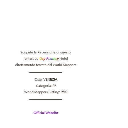
Scoprite la Recensione di questo 
fantastico 
G
a
y 
F
r
i
e
n
d
l
y 
Hotel
direttamente testato dai World Mappers
Città: 
VENEZIA
Categoria: 
4*
World Mappers' Rating: 
9/10
Official Website