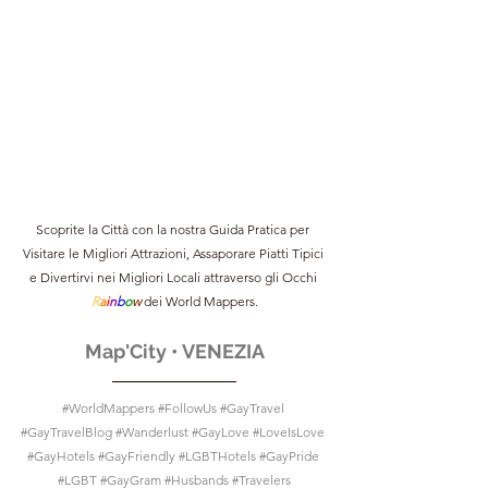
Scoprite la Città con la nostra Guida Pratica per 
Visitare le Migliori Attrazioni, Assaporare Piatti Tipici 
e Divertirvi nei Migliori Locali attraverso gli Occhi 
R
a
i
n
b
o
w 
dei World Mappers.
Map'City • VENEZIA
#WorldMappers
#FollowUs
#GayTravel
#GayTravelBlog
#Wanderlust
#GayLove
#LoveIsLove
#GayHotels
#GayFriendly
#LGBTHotels
#GayPride
#LGBT
#GayGram
#Husbands
#Travelers