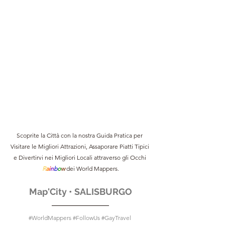
Scoprite la Città con la nostra Guida Pratica per 
Visitare le Migliori Attrazioni, Assaporare Piatti Tipici 
e Divertirvi nei Migliori Locali attraverso gli Occhi 
R
a
i
n
b
o
w 
dei World Mappers.
Map'City • SALISBURGO
#WorldMappers
#FollowUs
#GayTravel