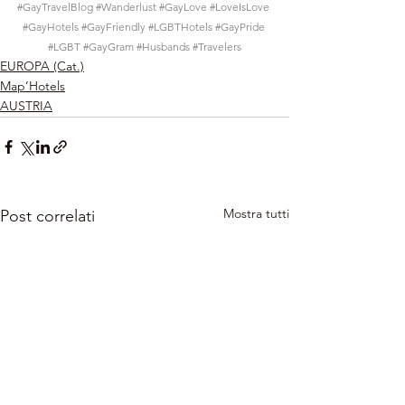
#GayTravelBlog
#Wanderlust
#GayLove
#LoveIsLove
#GayHotels
#GayFriendly
#LGBTHotels
#GayPride
#LGBT
#GayGram
#Husbands
#Travelers
EUROPA (Cat.)
Map’Hotels
AUSTRIA
Mostra tutti
Post correlati