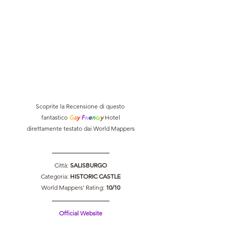
Scoprite la Recensione di questo 
fantastico 
G
a
y 
F
r
i
e
n
d
l
y 
Hotel
direttamente testato dai World Mappers
Città: 
SALISBURGO
Categoria: 
HISTORIC CASTLE
World Mappers' Rating: 
10/10
Official Website