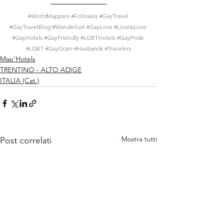
#WorldMappers
#FollowUs
#GayTravel
#GayTravelBlog
#Wanderlust
#GayLove
#LoveIsLove
#GayHotels
#GayFriendly
#LGBTHotels
#GayPride
#LGBT
#GayGram
#Husbands
#Travelers
Map’Hotels
TRENTINO - ALTO ADIGE
ITALIA (Cat.)
Mostra tutti
Post correlati