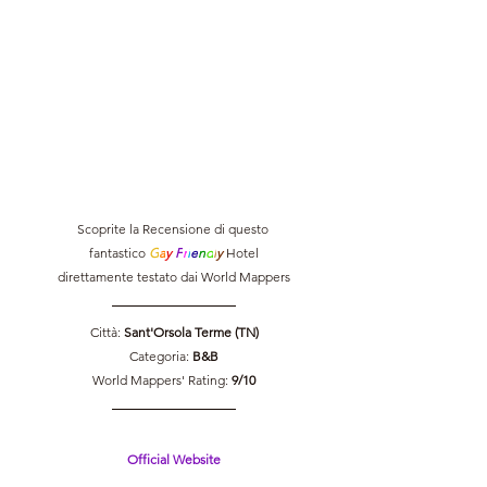
Scoprite la Recensione di questo 
fantastico 
G
a
y 
F
r
i
e
n
d
l
y 
Hotel
direttamente testato dai World Mappers
Città: 
Sant'Orsola Terme (TN)
Categoria: 
B&B
World Mappers' Rating: 
9/10
Official Website