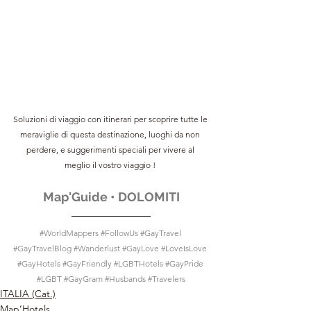
Soluzioni di viaggio con itinerari per scoprire tutte le 
meraviglie di questa destinazione, luoghi da non 
perdere, e suggerimenti speciali per vivere al 
meglio il vostro viaggio !
Map'Guide • DOLOMITI
#WorldMappers
#FollowUs
#GayTravel
#GayTravelBlog
#Wanderlust
#GayLove
#LoveIsLove
#GayHotels
#GayFriendly
#LGBTHotels
#GayPride
#LGBT
#GayGram
#Husbands
#Travelers
ITALIA (Cat.)
Map’Hotels