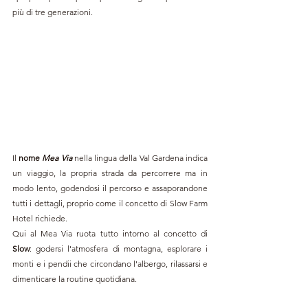
più di tre generazioni. 
Il 
nome 
Mea Via 
nella lingua della Val Gardena indica 
un viaggio, la propria strada da percorrere ma in 
modo lento, godendosi il percorso e assaporandone 
tutti i dettagli, proprio come il concetto di Slow Farm 
Hotel richiede.
Qui al Mea Via ruota tutto intorno al concetto di 
Slow
: godersi l'atmosfera di montagna, esplorare i 
monti e i pendii che circondano l'albergo, rilassarsi e 
dimenticare la routine quotidiana.