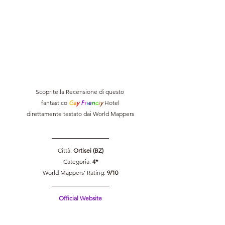
Scoprite la Recensione di questo 
fantastico 
G
a
y 
F
r
i
e
n
d
l
y 
Hotel
direttamente testato dai World Mappers
Città: 
Ortisei (BZ)
Categoria: 
4*
World Mappers' Rating: 
9/10
Official Website