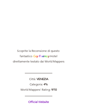
Scoprite la Recensione di questo 
fantastico 
G
a
y 
F
r
i
e
n
d
l
y 
Hotel
direttamente testato dai World Mappers
Città: 
VENEZIA
Categoria: 
4*s
World Mappers' Rating: 
9/10
Official Website