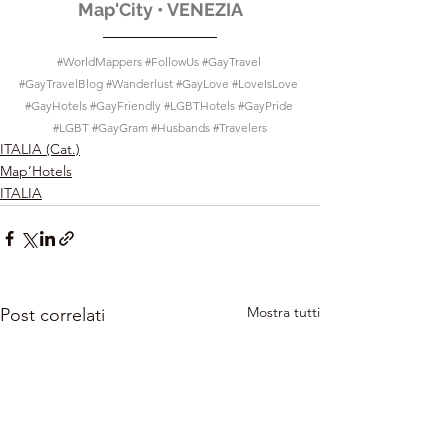
Map'City • VENEZIA
#WorldMappers
#FollowUs
#GayTravel
#GayTravelBlog
#Wanderlust
#GayLove
#LoveIsLove
#GayHotels
#GayFriendly
#LGBTHotels
#GayPride
#LGBT
#GayGram
#Husbands
#Travelers
ITALIA (Cat.)
Map’Hotels
ITALIA
Mostra tutti
Post correlati