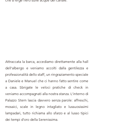
che si erge fiero sulle acque del canale.
Attraccata la barca, accediamo direttamente alla hall 
dell'albergo e veniamo accolti dalla gentilezza e 
professionalità dello staff, un ringraziamento speciale 
a Daniele e Manuel che ci hanno fatto sentire come 
a casa. Sbrigate le veloci pratiche di check in 
veniamo accompagnati alla nostra stanza. L'interno di 
Palazzo Stern lascia davvero senza parole: affreschi, 
mosaici, scale in legno intagliato e lussuosissimi 
lampadari, tutto richiama allo sfarzo e al lusso tipici 
dei tempi d'oro della Serenissima.