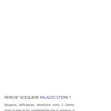
PERCHE' SCEGLIERE 
PALAZZO STERN
?
Eleganza, raffinatezza, attenzione verso il cliente. 
Sono queste le tre caratteristiche che ci vengono in 