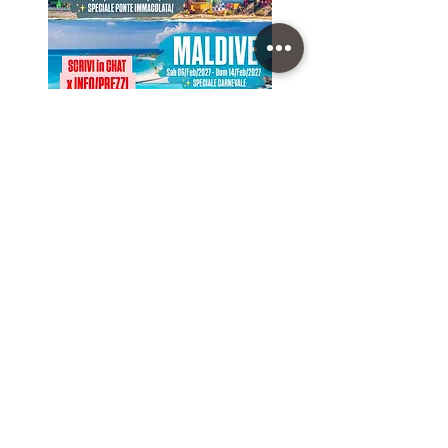
PROSSIMI VIAGGIO di GRUPPO
(clicca sul Viaggio per aprire il Programma)
Sab 05/Dic/2026 - Dom 13/Dic/2026 • PUERTO RICO
Sab 06/Feb/2027 - Dom 14/Feb/2027 • MALDIVE
Sab 07/Ago/2027 - Dom 15/Ago/2027 • ISLANDA