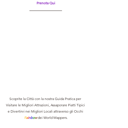
Prenota Qui
Scoprite la Città con la nostra Guida Pratica per 
Visitare le Migliori Attrazioni, Assaporare Piatti Tipici 
e Divertirvi nei Migliori Locali attraverso gli Occhi 
R
a
i
n
b
o
w 
dei World Mappers.