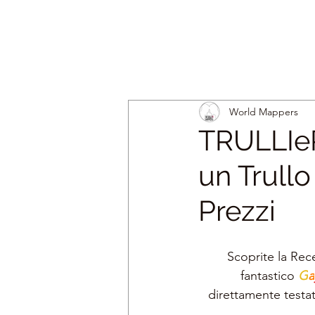
World Mappers
TRULLIe
un Trullo
Prezzi
Scoprite la Rec
fantastico 
G
a
direttamente test