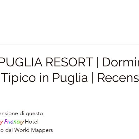
PUGLIA RESORT | Dormir
 Tipico in Puglia | Recen
ensione di questo 
y 
F
r
i
e
n
d
l
y 
Hotel
ato dai World Mappers