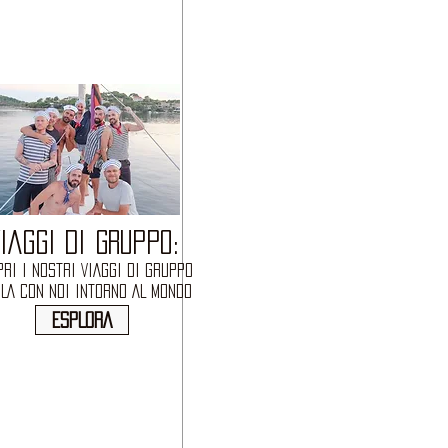
IAGGI DI GRUPPO:
RI I NOSTRI VIAGGI DI GRUPPO
OLA CON NOI INTORNO AL MONDO
ESPLORA