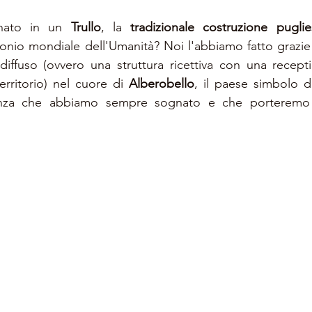
nato in un 
Trullo
, la 
tradizionale costruzione pugli
io mondiale dell'Umanità? Noi l'abbiamo fatto grazie a 
iffuso (ovvero una struttura ricettiva con una recepti
rritorio) nel cuore di 
Alberobello
, il paese simbolo d'I
nza che abbiamo sempre sognato e che porteremo 