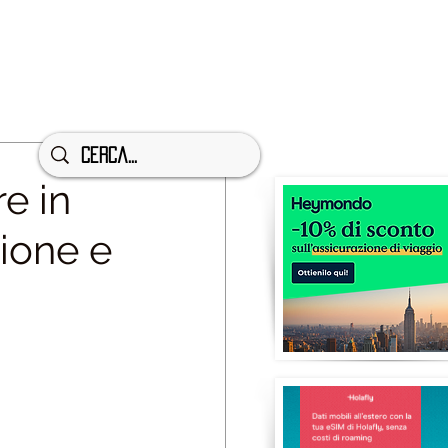
e in
sione e