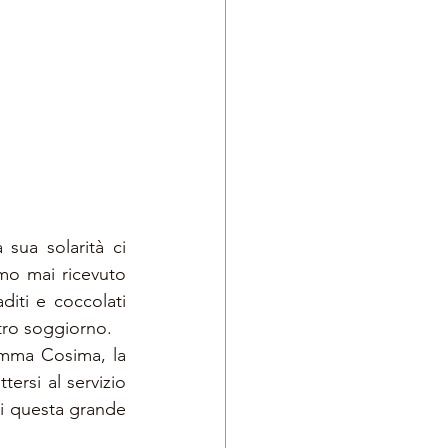
sua solarità ci 
o mai ricevuto 
diti e coccolati 
stro soggiorno.
amma Cosima, la 
ersi al servizio 
i questa grande 