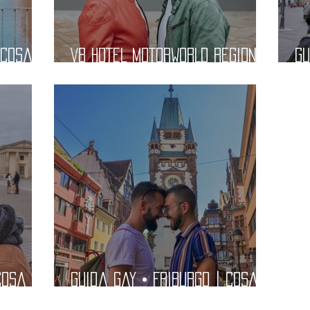
 Cosa
V8 HOTEL MOTORWORLD REGION
Gu
STUTTGART | Dormire in un
Ve
Auto Vintage | Recensione e
Mi
T
Prezzo
Ri
Cosa
Guida Gay • FRIBURGO | Cosa
Vedere, Dove Dormire,