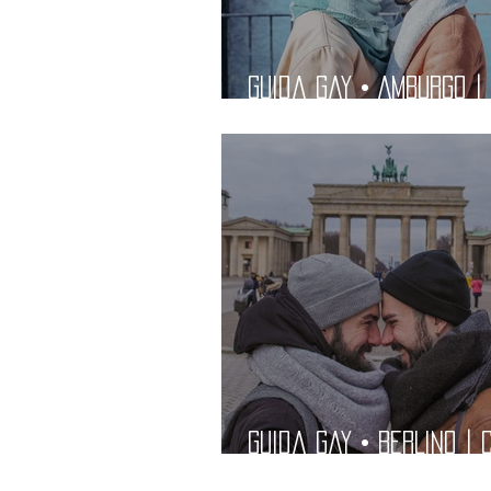
Guida Gay • AMBURGO |
Vedere, Dove Dormire,
Migliori Locali Gay e
Ristoranti | Guida LGB
Guida Gay • BERLINO | 
Vedere, Dove Dormire,