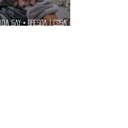
ida Gay • DRESDA | Cosa
dere, Dove Dormire,
gliori Locali Gay e
storanti | Guida LGBT