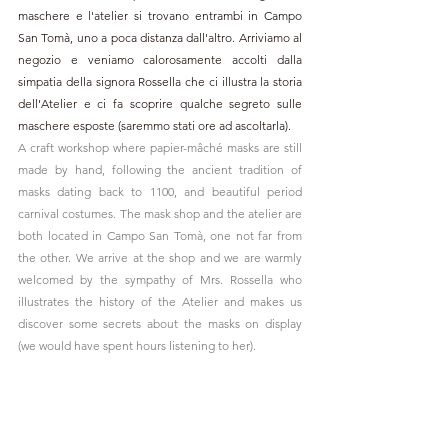
maschere e l'atelier si trovano entrambi in Campo 
San Tomà, uno a poca distanza dall'altro. Arriviamo al 
negozio e veniamo calorosamente accolti dalla 
simpatia della signora Rossella che ci illustra la storia 
dell'Atelier e ci fa scoprire qualche segreto sulle 
maschere esposte (saremmo stati ore ad ascoltarla).
A craft workshop where papier-mâché masks are still 
made by hand, following the ancient tradition of 
masks dating back to 1100, and beautiful period 
carnival costumes. The mask shop and the atelier are 
both located in Campo San Tomà, one not far from 
the other. We arrive at the shop and we are warmly 
welcomed by the sympathy of Mrs. Rossella who 
illustrates the history of the Atelier and makes us 
discover some secrets about the masks on display 
(we would have spent hours listening to her).