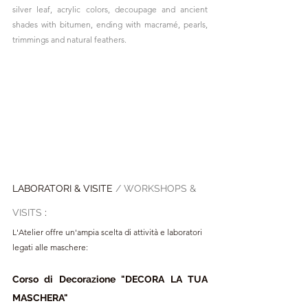
silver leaf, acrylic colors, decoupage and ancient 
shades with bitumen, ending with macramé, pearls, 
trimmings and natural feathers.
LABORATORI & VISITE 
/ WORKSHOPS & 
VISITS 
:
L'Atelier offre un'ampia scelta di attività e laboratori 
legati alle maschere:
Corso di Decorazione "DECORA LA TUA 
MASCHERA" 