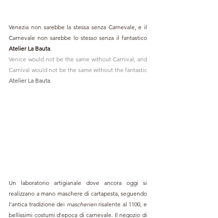
Venezia non sarebbe la stessa senza Carnevale, e il 
Carnevale non sarebbe lo stesso senza il fantastico 
Atelier La Bauta
. 
Venice would not be the same without Carnival, and 
Carnival would not be the same without the fantastic 
Atelier La Bauta
.
Un laboratorio artigianale dove ancora oggi si 
realizzano a mano maschere di cartapesta, seguendo 
l'antica tradizione dei 
mascherieri
 risalente al 1100, e 
bellissimi costumi d'epoca di carnevale. Il negozio di 