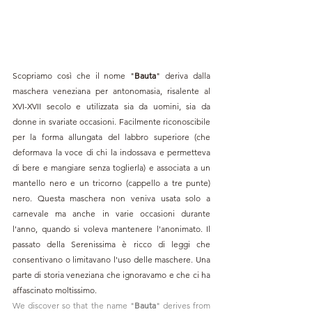
Scopriamo così che il nome "
Bauta
" deriva dalla 
maschera veneziana per antonomasia, risalente al  
XVI-XVII secolo e utilizzata sia da uomini, sia da 
donne in svariate occasioni. Facilmente riconoscibile 
per la forma allungata del labbro superiore (che 
deformava la voce di chi la indossava e permetteva 
di bere e mangiare senza toglierla) e associata a un 
mantello nero e un tricorno (cappello a tre punte) 
nero. Questa maschera non veniva usata solo a 
carnevale ma anche in varie occasioni durante 
l'anno, quando si voleva mantenere l'anonimato. Il 
passato della Serenissima è ricco di leggi che 
consentivano o limitavano l'uso delle maschere. Una 
parte di storia veneziana che ignoravamo e che ci ha 
affascinato moltissimo.
We discover so that the name "
Bauta
" derives from 