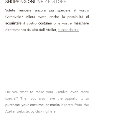
SHOPPING ONLINE 
/ E-STORE 
:
Volete rendere ancora più speciale il vostro 
Carnevale? Allora avete anche la possibilità di 
acquistare
 il vostro
 costume 
o le vostre 
maschere
direttamente dal sito dell'Atelier, 
cliccando qui
. 
Do you want to make your Carnival even more 
special? Then you also have the opportunity to 
purchase your costume or masks
 directly from the 
Atelier website, by 
clicking here
.