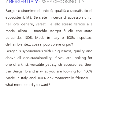
/ 
BERGER ITALY 
- 
WHY CHOOSING IT ?
Berger è sinonimo di unicità, qualità e soprattutto di 
ecosostenibilità. Se siete in cerca di accessori unici 
nel loro genere, versatili e allo stesso tempo alla 
moda, allora il marchio Berger è ciò che state 
cercando. 100% Made in Italy e 100% rispettosi 
dell'ambiente... cosa si può volere di più?
Berger is synonymous with uniqueness, quality and 
above all eco-sustainability. If you are looking for 
one-of-a-kind, versatile yet stylish accessories, then 
the Berger brand is what you are looking for. 100% 
Made in Italy and 100% environmentally friendly ... 
what more could you want?