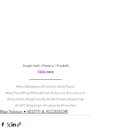
Scopri tutti i Prezzi e i Prodotti
Click Here
#WorldMappers
#FollowUs
#GayTravel
#GayTravelBlog
#Wanderlust
#GayLove
#LoveIsLove
#GayHotels
#GayFriendly
#LGBTHotels
#GayPride
#LGBT
#GayGram
#Husbands
#Travelers
Map’Advisor • VESTITI & ACCESSORI