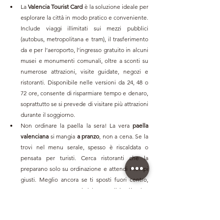
La 
Valencia Tourist Card
 è la soluzione ideale per 
esplorare la città in modo pratico e conveniente. 
Include viaggi illimitati sui mezzi pubblici 
(autobus, metropolitana e tram), il trasferimento 
da e per l’aeroporto, l’ingresso gratuito in alcuni 
musei e monumenti comunali, oltre a sconti su 
numerose attrazioni, visite guidate, negozi e 
ristoranti. Disponibile nelle versioni da 24, 48 o 
72 ore, consente di risparmiare tempo e denaro, 
soprattutto se si prevede di visitare più attrazioni 
durante il soggiorno.
Non ordinare la paella la sera!
La vera
 paella 
valenciana
 si mangia 
a pranzo
, non a cena. Se la 
trovi nel menu serale, spesso è riscaldata o 
pensata per turisti. Cerca ristoranti che la 
preparano solo su ordinazione e attendi i tempi 
giusti. Meglio ancora se ti sposti fuori centro, 
verso zone meno turistiche: qualità più alta, 
atmosfera autentica e prezzi decisamente più 
onesti.