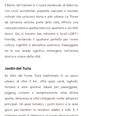
Il Barrio del Carmen è il cuore medievale di Valencia, 
con vicoli acciottolati, piazzette nascoste e murales 
colorati che uniscono storia e arte urbana. Le Torres 
de Serranos, antiche porte della città, offrono una 
vista panoramica spettacolare sul quartiere e sui tetti 
storici. Qui si trovano bar, ristoranti e locali LGBT+ 
friendly, rendendo il quartiere perfetto per vivere 
cultura, nightlife e atmosfera autentica. Passeggiare 
tra le sue strade significa immergersi nell’anima 
storica e vivace della città.
Jardín del Turia
Ex letto del fiume Turia trasformato in un parco 
urbano di oltre 9 km, offre spazi verdi, laghetti, 
fontane e aree sportive. Ideale per passeggiate, 
jogging, ciclismo o semplicemente relax all’aria 
aperta, attraversa la città collegando molte attrazioni 
principali. Gli spazi tematici, i ponti storici e le aree 
gioco per bambini lo rendono adatto a tutti. È il 
polmone verde di Valencia e un luogo dove la natura 