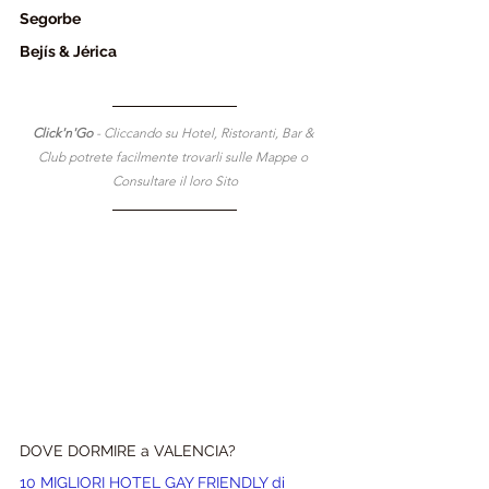
Segorbe
Bejís & Jérica
Click'n'Go 
- Cliccando su Hotel, Ristoranti, Bar & 
Club potrete facilmente trovarli sulle Mappe o 
Consultare il loro Sito
DOVE DORMIRE a VALENCIA?
10 MIGLIORI HOTEL GAY FRIENDLY di 