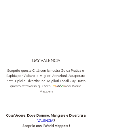
GAY VALENCIA
Scoprite questa Città con la nostra Guida Pratica e 
Rapida per Visitare le Migliori Attrazioni, Assaporare 
Piatti Tipici e Divertirvi nei Migliori Locali Gay. Tutto 
questo attraverso gli Occhi 
R
a
i
nb
o
w 
dei World 
Mappers
Cosa Vedere, Dove Dormire, Mangiare e Divertirsi a 
VALENCIA
?
Scoprilo con i World Mappers !