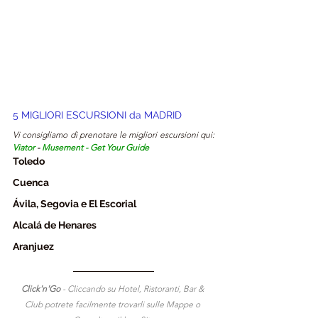
5 MIGLIORI ESCURSIONI da MADRID
Vi consigliamo di prenotare le migliori escursioni qui: 
Viator
 - 
Musement
 - 
Get Your Guide
Toledo
Cuenca
Á
vila, Segovia e El Escorial
Alcalá de Henares
Aranjuez
Click'n'Go 
- Cliccando su Hotel, Ristoranti, Bar & 
Club potrete facilmente trovarli sulle Mappe o 