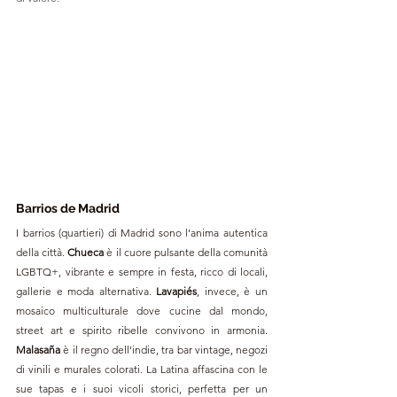
Barrios de Madrid
I barrios (quartieri) di Madrid sono l’anima autentica 
della città. 
Chueca 
è il cuore pulsante della comunità 
LGBTQ+, vibrante e sempre in festa, ricco di locali, 
gallerie e moda alternativa. 
Lavapiés
, invece, è un 
mosaico multiculturale dove cucine dal mondo, 
street art e spirito ribelle convivono in armonia. 
Malasaña 
è il regno dell’indie, tra bar vintage, negozi 
di vinili e murales colorati. La Latina affascina con le 
sue tapas e i suoi vicoli storici, perfetta per un 