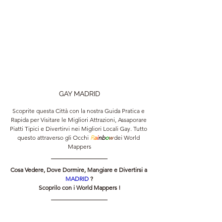
GAY MADRID
Scoprite questa Città con la nostra Guida Pratica e 
Rapida per Visitare le Migliori Attrazioni, Assaporare 
Piatti Tipici e Divertirvi nei Migliori Locali Gay. Tutto 
questo attraverso gli Occhi 
R
a
i
nb
o
w 
dei World 
Mappers
Cosa Vedere, Dove Dormire, Mangiare e Divertirsi a 
MADRID 
?
Scoprilo con i World Mappers !