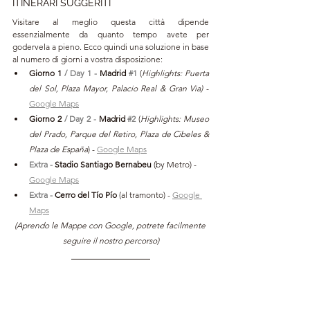
ITINERARI SUGGERITI
Visitare al meglio questa città dipende 
essenzialmente da quanto tempo avete per 
godervela a pieno. Ecco quindi una soluzione in base 
al numero di giorni a vostra disposizione:
Giorno 1 
/ Day 1 - 
Madrid 
#1
(
Highlights: Puerta 
del Sol, Plaza Mayor, Palacio Real & Gran Via)
 - 
Google Maps
Giorno 2 
/ Day 2 - 
Madrid 
#2
(
Highlights: Museo 
del Prado, Parque del Retiro, Plaza de Cibeles & 
Plaza de España
) - 
Google Maps
Extra -
 Stadio Santiago Bernabeu 
(by Metro) - 
Google Maps
Extra -
 Cerro del Tío Pío
 (al tramonto)
- 
Google 
Maps
(Aprendo le Mappe con Google, potrete facilmente 
seguire il nostro percorso)