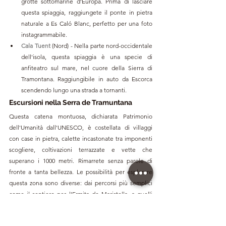
grotte sottomarine d'Europa. Prima di lasciare 
questa spiaggia, raggiungete il ponte in pietra 
naturale a Es Caló Blanc, perfetto per una foto 
instagrammabile.
Cala Tuent
(Nord) - Nella parte nord-occidentale 
dell'isola, questa spiaggia è una specie di 
anfiteatro sul mare, nel cuore della Sierra di 
Tramontana. Raggiungibile in auto da Escorca 
scendendo lungo una strada a tornanti.
Escursioni nella Serra de Tramuntana
Questa catena montuosa, dichiarata Patrimonio 
dell'Umanità dall'UNESCO, è costellata di villaggi 
con case in pietra, calette incastonate tra imponenti 
scogliere, coltivazioni terrazzate e vette che 
superano i 1000 metri. Rimarrete senza parole di 
fronte a tanta bellezza. Le possibilità per esplorare 
questa zona sono diverse: dai percorsi più semplici 
come il sentiero per l'Ermita de Maristella, a quelli 
più impegnativi come la salita al Puig des Teix e la 
famosa Via dei Sassi (280 km, in 8 tappe). Tra i suoi 