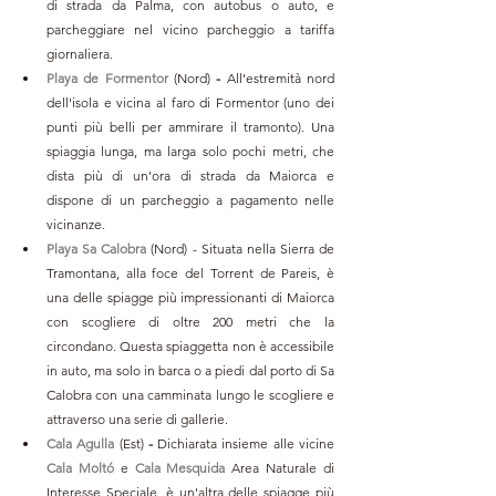
di strada da Palma, con autobus o auto, e 
parcheggiare nel vicino parcheggio a tariffa 
giornaliera. 
Playa de Formentor 
(Nord)
 - 
All'estremità nord 
dell'isola e vicina al faro di Formentor (uno dei 
punti più belli per ammirare il tramonto). Una 
spiaggia lunga, ma larga solo pochi metri, che 
dista più di un'ora di strada da Maiorca e 
dispone di un parcheggio a pagamento nelle 
vicinanze. 
Playa Sa Calobra
 (Nord) - Situata nella Sierra de 
Tramontana, alla foce del Torrent de Pareis, è 
una delle spiagge più impressionanti di Maiorca 
con scogliere di oltre 200 metri che la 
circondano. Questa spiaggetta non è accessibile 
in auto, ma solo in barca o a piedi dal porto di Sa 
Calobra con una camminata lungo le scogliere e 
attraverso una serie di gallerie. 
Cala Agulla 
(Est)
 -
 Dichiarata insieme alle vicine 
Cala Moltó
e 
Cala Mesquida
Area Naturale di 
Interesse Speciale, è un'altra delle spiagge più 