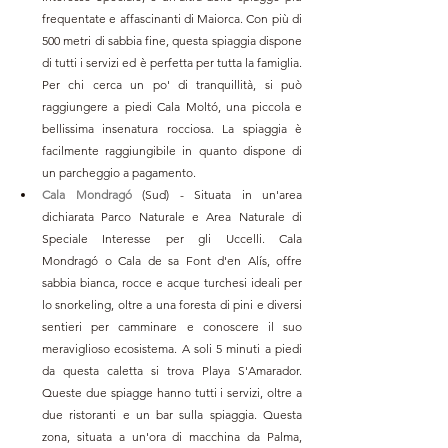
frequentate e affascinanti di Maiorca. Con più di 
500 metri di sabbia fine, questa spiaggia dispone 
di tutti i servizi ed è perfetta per tutta la famiglia. 
Per chi cerca un po' di tranquillità, si può 
raggiungere a piedi Cala Moltó, una piccola e 
bellissima insenatura rocciosa. La spiaggia è 
facilmente raggiungibile in quanto dispone di 
un parcheggio a pagamento.
Cala Mondragó 
(Sud) - Situata in un'area 
dichiarata Parco Naturale e Area Naturale di 
Speciale Interesse per gli Uccelli. Cala 
Mondragó o Cala de sa Font d'en Alís, offre 
sabbia bianca, rocce e acque turchesi ideali per 
lo snorkeling, oltre a una foresta di pini e diversi 
sentieri per camminare e conoscere il suo 
meraviglioso ecosistema. A soli 5 minuti a piedi 
da questa caletta si trova Playa S'Amarador. 
Queste due spiagge hanno tutti i servizi, oltre a 
due ristoranti e un bar sulla spiaggia. Questa 
zona, situata a un'ora di macchina da Palma, 