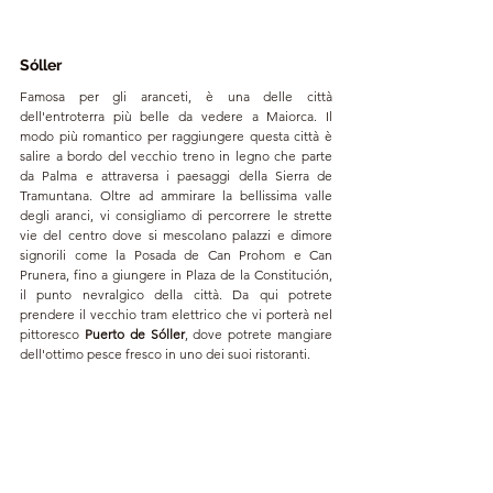
Sóller
Famosa per gli aranceti, è una delle città 
dell'entroterra più belle da vedere a Maiorca. Il 
modo più romantico per raggiungere questa città è 
salire a bordo del vecchio treno in legno che parte 
da Palma e attraversa i paesaggi della Sierra de 
Tramuntana. Oltre ad ammirare la bellissima valle 
degli aranci, vi consigliamo di percorrere le strette 
vie del centro dove si mescolano palazzi e dimore 
signorili come la Posada de Can Prohom e Can 
Prunera, fino a giungere in Plaza de la Constitución, 
il punto nevralgico della città. Da qui potrete 
prendere il vecchio tram elettrico che vi porterà nel 
pittoresco 
Puerto de Sóller
, dove potrete mangiare 
dell'ottimo pesce fresco in uno dei suoi ristoranti. 