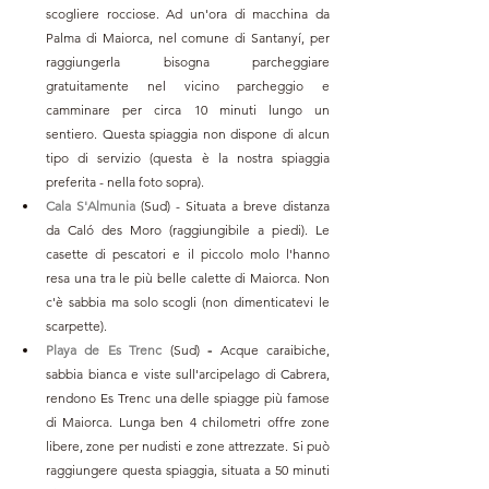
scogliere rocciose. Ad un'ora di macchina da 
Palma di Maiorca, nel comune di Santanyí, per 
raggiungerla bisogna parcheggiare 
gratuitamente nel vicino parcheggio e 
camminare per circa 10 minuti lungo un 
sentiero. Questa spiaggia non dispone di alcun 
tipo di servizio (questa è la nostra spiaggia 
preferita - nella foto sopra).
Cala S'Almunia
(Sud) - Situata a breve distanza 
da Caló des Moro (raggiungibile a piedi). Le 
casette di pescatori e il piccolo molo l'hanno 
resa una tra le più belle calette di Maiorca. Non 
c'è sabbia ma solo scogli (non dimenticatevi le 
scarpette). 
Playa de Es Trenc 
(Sud)
 - 
Acque caraibiche, 
sabbia bianca e viste sull'arcipelago di Cabrera, 
rendono Es Trenc una delle spiagge più famose 
di Maiorca. Lunga ben 4 chilometri offre zone 
libere, zone per nudisti e zone attrezzate. Si può 
raggiungere questa spiaggia, situata a 50 minuti 