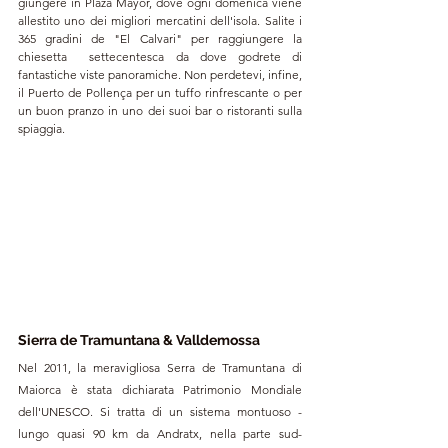
giungere in Plaza Mayor, dove ogni domenica viene 
allestito uno dei migliori mercatini dell'isola. Salite i 
365 gradini de "El Calvari" per raggiungere la 
chiesetta  settecentesca da dove godrete di 
fantastiche viste panoramiche. Non perdetevi, infine, 
il Puerto de Pollença per un tuffo rinfrescante o per 
un buon pranzo in uno dei suoi bar o ristoranti sulla 
spiaggia.
Sierra de Tramuntana & Valldemossa
Nel 2011, la meravigliosa Serra de Tramuntana di 
Maiorca è stata dichiarata Patrimonio Mondiale 
dell'UNESCO. Si tratta di un sistema montuoso - 
lungo quasi 90 km da Andratx, nella parte sud-