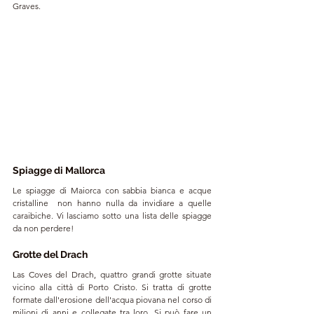
Graves.
Spiagge di Mallorca
Le spiagge di Maiorca con sabbia bianca e acque 
cristalline  non hanno nulla da invidiare a quelle 
caraibiche. Vi lasciamo sotto una lista delle spiagge 
da non perdere!
Grotte del Drach
Las Coves del Drach, quattro grandi grotte situate 
vicino alla città di Porto Cristo. Si tratta di grotte 
formate dall'erosione dell'acqua piovana nel corso di 
milioni di anni e collegate tra loro. Si può fare un 