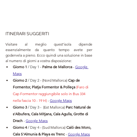
ITINERARI SUGGERITI
Visitare al meglio quest'isola dipende 
essenzialmente da quanto tempo avete per 
godervela a pieno. Ecco quindi una soluzione in base 
al numero di giorni a vostra disposizione:
Giorno 1 
/ Day 1 - 
Palma de Mallorca 
- 
Google 
Maps
Giorno 2 
/ Day 2 - 
(Nord Mallorca) 
Cap de 
Formentor, Platja Formentor & Polleça
(Faro di 
Cap Formentor raggiungibile solo in Bus 334 
nella fascia 10 - 19 H)
- 
Google Maps
Giorno 3 
/ Day 3 -
(Est Mallorca)
 Parc Natural de 
s'Albufera, Cala Mitjana, Cala Agulla, Grotte di 
Drach 
- 
Google Maps
Giorno 4 
/ Day 4 - 
(Sud Mallorca) 
Caló des Moro, 
Cala S'Almunia & Playa es Trenc
- 
Google Maps