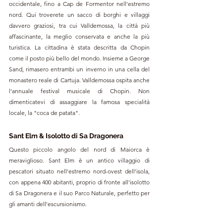
occidentale, fino a Cap de Formentor nell'estremo 
nord. Qui troverete un sacco di borghi e villaggi 
davvero graziosi, tra cui Valldemossa, la città più 
affascinante, la meglio conservata e anche la più 
turistica. La cittadina è stata descritta da Chopin 
come il posto più bello del mondo. Insieme a George 
Sand, rimasero entrambi un inverno in una cella del 
monastero reale di Cartuja. Valldemossa ospita anche 
l'annuale festival musicale di Chopin. Non 
dimenticatevi di assaggiare la famosa specialità 
locale, la "coca de patata".
Sant Elm & Isolotto di Sa Dragonera
Questo piccolo angolo del nord di Maiorca è 
meraviglioso. Sant Elm è un antico villaggio di 
pescatori situato nell'estremo nord-ovest dell'isola, 
con appena 400 abitanti, proprio di fronte all'isolotto 
di Sa Dragonera e il suo Parco Naturale, perfetto per 
gli amanti dell'escursionismo.