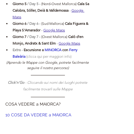
Giorno 5 
/ Day 5 - 
(Nord-Ovest Mallorca) 
Cala Sa 
Calobra, 
Sóller, Deià & Valldemossa
- 
Google 
Maps
Giorno 6 
/ Day 6 - 
(Sud Mallorca) 
Cala Figuera & 
Playa S'Amarador 
- 
Google Maps
Giorno 7 
/ Day 7 - 
(Ovest Mallorca)
 Caló d'en 
Monjo, Andratx & Sant Elm 
- 
Google Maps
Extra - 
Escursione a 
MINORCA 
con 
Ferry 
Baleària
 (clicca qui per maggiori info)
(Aprendo le Mappe con Google, potrete facilmente 
seguire il nostro percorso)
Click'n'Go 
- Cliccando sui nomi dei luoghi potrete 
facilmente trovarli sulle Mappe
COSA VEDERE a MAIORCA?
10 COSE DA VEDERE a MAIORCA