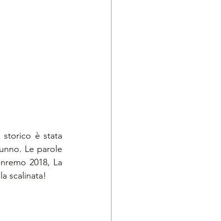
storico è stata 
unno. Le parole 
anremo 2018, La 
a scalinata!