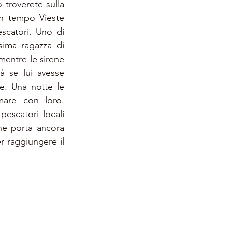
 troverete sulla 
n tempo Vieste 
catori. Uno di 
ima ragazza di 
entre le sirene 
à se lui avesse 
e. Una notte le 
mare con loro. 
escatori locali 
he porta ancora 
r raggiungere il 