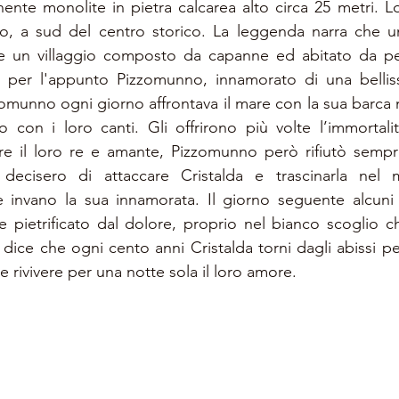
ente monolite in pietra calcarea alto circa 25 metri. Lo
lo, a sud del centro storico. La leggenda narra che u
 un villaggio composto da capanne ed abitato da pes
a per l'appunto Pizzomunno, innamorato di una belliss
omunno ogni giorno affrontava il mare con la sua barca m
 con i loro canti. Gli offrirono più volte l’immortalit
are il loro re e amante, Pizzomunno però rifiutò sempr
 decisero di attaccare Cristalda e trascinarla nel 
 invano la sua innamorata. Il giorno seguente alcuni p
ne pietrificato dal dolore, proprio nel bianco scoglio c
dice che ogni cento anni Cristalda torni dagli abissi pe
 rivivere per una notte sola il loro amore.