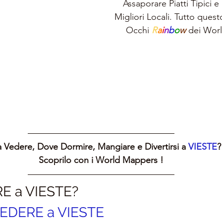
Assaporare Piatti Tipici e 
Migliori Locali. Tutto questo
Occhi 
R
a
i
n
b
o
w 
dei Wor
 Vedere, Dove Dormire, Mangiare e Divertirsi a 
VIESTE
?
Scoprilo con i World Mappers !
E a VIESTE?
EDERE a VIESTE