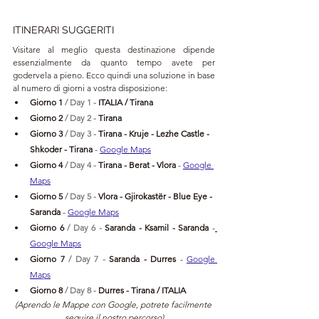
ITINERARI SUGGERITI
Visitare al meglio questa destinazione dipende 
essenzialmente da quanto tempo avete per 
godervela a pieno. Ecco quindi una soluzione in base 
al numero di giorni a vostra disposizione:
Giorno 1 
/ Day 1 - 
ITALIA / Tirana
Giorno 2 
/ Day 2 - 
Tirana
Giorno 3 
/ Day 3 - 
Tirana - Kruje - Lezhe Castle - 
Shkoder - Tirana 
- 
Google Maps
Giorno 4 
/ Day 4 - 
Tirana - Berat - Vlora 
- 
Google 
Maps
Giorno 5 
/ Day 5 - 
Vlora - 
Gjirokastër - Blue Eye - 
Saranda
- 
Google Maps
Giorno 6 
/ Day 6 - 
Saranda - Ksamil - Saranda
-
Google Maps
Giorno 7 
/ Day 7 - 
Saranda - Durres 
- 
Google 
Maps
Giorno 8 
/ Day 8 - 
Durres - 
Tirana 
/ 
ITALIA 
(Aprendo le Mappe con Google, potrete facilmente 
seguire il nostro percorso)