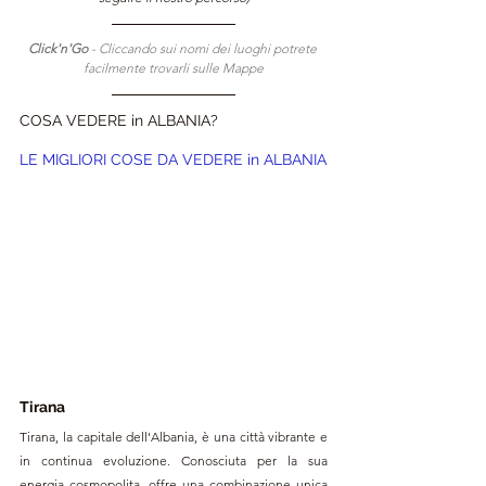
Click'n'Go 
- Cliccando sui nomi dei luoghi potrete 
facilmente trovarli sulle Mappe
COSA VEDERE in ALBANIA?
LE MIGLIORI COSE DA VEDERE in 
ALBANIA
Tirana
Tirana, la capitale dell'Albania, è una città vibrante e 
in continua evoluzione. Conosciuta per la sua 
energia cosmopolita, offre una combinazione unica 