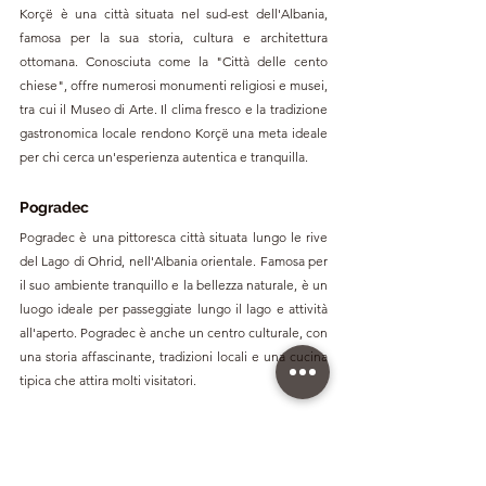
Korçë è una città situata nel sud-est dell'Albania, 
famosa per la sua storia, cultura e architettura 
ottomana. Conosciuta come la "Città delle cento 
chiese", offre numerosi monumenti religiosi e musei, 
tra cui il Museo di Arte. Il clima fresco e la tradizione 
gastronomica locale rendono Korçë una meta ideale 
per chi cerca un'esperienza autentica e tranquilla.
Pogradec
Pogradec è una pittoresca città situata lungo le rive 
del Lago di Ohrid, nell'Albania orientale. Famosa per 
il suo ambiente tranquillo e la bellezza naturale, è un 
luogo ideale per passeggiate lungo il lago e attività 
all'aperto. Pogradec è anche un centro culturale, con 
una storia affascinante, tradizioni locali e una cucina 
tipica che attira molti visitatori.
Parco Nazionale di Divjaka-Karavasta
Il Parco Nazionale di Divjaka-Karavasta, situato nella 
parte centrale dell'Albania, è una delle aree naturali 