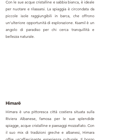
Con le sue acque cristalline e sabbia bianca, è ideale 
per nuotare e rilassarsi. La spiaggia è circondata da 
piccole isole raggiungibili in barca, che offrono 
un'ulteriore opportunità di esplorazione. Ksamil è un 
angolo di paradiso per chi cerca tranquillità e 
bellezza naturale.
Himarë 
Himara è una pittoresca città costiera situata sulla 
Riviera Albanese, famosa per le sue splendide 
spiagge, acque cristalline e paesaggi mozzafiato. Con 
il suo mix di tradizioni greche e albanesi, Himara 
offre un'affascinante esperienza culturale. Il borgo 