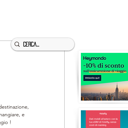
destinazione, 
angiare, e 
ggio !