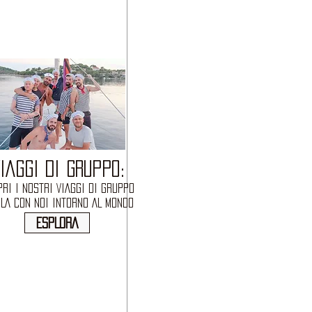
IAGGI DI GRUPPO:
RI I NOSTRI VIAGGI DI GRUPPO
OLA CON NOI INTORNO AL MONDO
ESPLORA