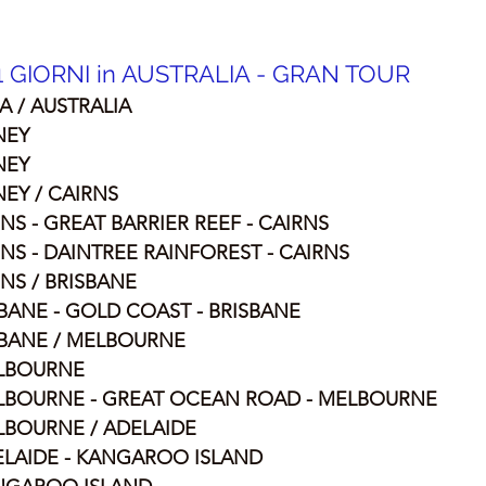
21 GIORNI in AUSTRALIA - GRAN TOUR 
IA / AUSTRALIA
NEY
NEY
NEY / CAIRNS
RNS - GREAT BARRIER REEF - CAIRNS
IRNS - DAINTREE RAINFOREST - CAIRNS
RNS / BRISBANE
ISBANE - GOLD COAST - BRISBANE
ISBANE / MELBOURNE
ELBOURNE
MELBOURNE - GREAT OCEAN ROAD - MELBOURNE
ELBOURNE / ADELAIDE
DELAIDE - KANGAROO ISLAND