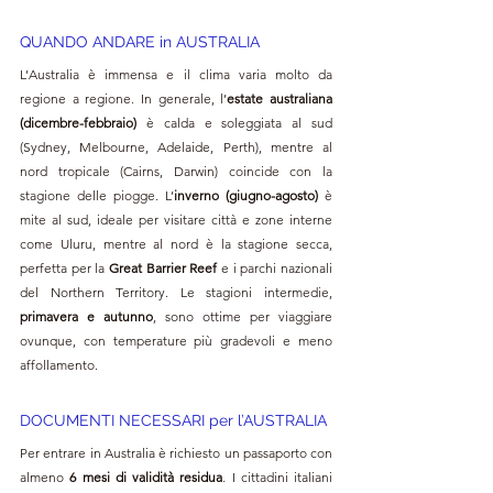
QUANDO ANDARE in AUSTRALIA
L’Australia è immensa e il clima varia molto da 
regione a regione. In generale, l’
estate australiana 
(dicembre-febbraio)
 è calda e soleggiata al sud 
(Sydney, Melbourne, Adelaide, Perth), mentre al 
nord tropicale (Cairns, Darwin) coincide con la 
stagione delle piogge. L’
inverno (giugno-agosto)
 è 
mite al sud, ideale per visitare città e zone interne 
come Uluru, mentre al nord è la stagione secca, 
perfetta per la 
Great Barrier Reef
 e i parchi nazionali 
del Northern Territory. Le stagioni intermedie, 
primavera e autunno
, sono ottime per viaggiare 
ovunque, con temperature più gradevoli e meno 
affollamento.
DOCUMENTI NECESSARI per l’AUSTRALIA
Per entrare in Australia è richiesto un passaporto con 
almeno 
6 mesi di validità residua
. I cittadini italiani 