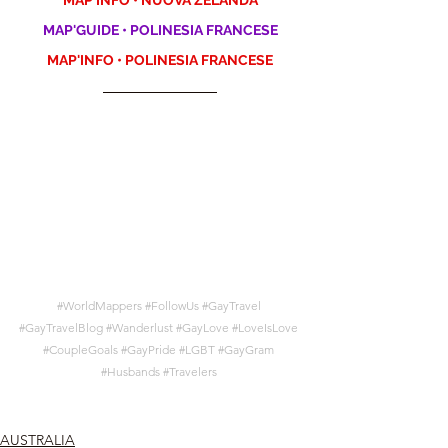
MAP'GUIDE • POLINESIA FRANCESE
MAP'INFO • POLINESIA FRANCESE
#WorldMappers
#FollowUs
#GayTravel
#GayTravelBlog
#Wanderlust
#GayLove
#LoveIsLove
#CoupleGoals
#GayPride
#LGBT
#GayGram
#Husbands
#Travelers
AUSTRALIA