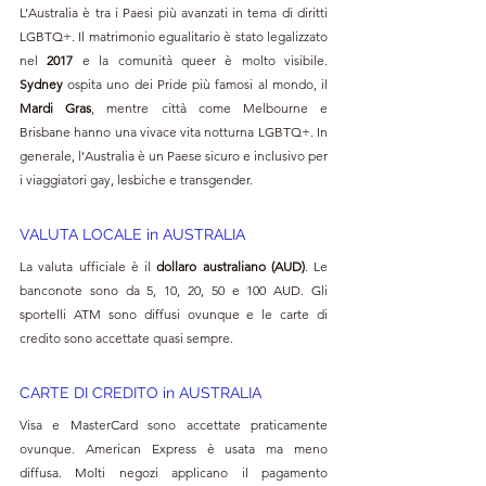
L’Australia è tra i Paesi più avanzati in tema di diritti 
LGBTQ+. Il matrimonio egualitario è stato legalizzato 
nel 
2017
 e la comunità queer è molto visibile. 
Sydney
 ospita uno dei Pride più famosi al mondo, il 
Mardi Gras
, mentre città come Melbourne e 
Brisbane hanno una vivace vita notturna LGBTQ+. In 
generale, l’Australia è un Paese sicuro e inclusivo per 
i viaggiatori gay, lesbiche e transgender.
VALUTA LOCALE in AUSTRALIA
La valuta ufficiale è il 
dollaro australiano (AUD)
. Le 
banconote sono da 5, 10, 20, 50 e 100 AUD. Gli 
sportelli ATM sono diffusi ovunque e le carte di 
credito sono accettate quasi sempre.
CARTE DI CREDITO in AUSTRALIA
Visa e MasterCard sono accettate praticamente 
ovunque. American Express è usata ma meno 
diffusa. Molti negozi applicano il pagamento 