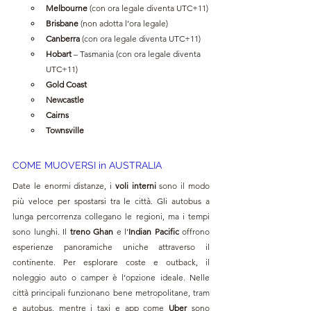
Melbourne
 (con ora legale diventa UTC+11)
Brisbane
 (non adotta l’ora legale)
Canberra
 (con ora legale diventa UTC+11)
Hobart
 – Tasmania (con ora legale diventa 
UTC+11)
Gold Coast
Newcastle
Cairns
Townsville
COME MUOVERSI in AUSTRALIA
Date le enormi distanze, i 
voli interni
 sono il modo 
più veloce per spostarsi tra le città. Gli autobus a 
lunga percorrenza collegano le regioni, ma i tempi 
sono lunghi. Il 
treno Ghan
 e l’
Indian Pacific
 offrono 
esperienze panoramiche uniche attraverso il 
continente. Per esplorare coste e outback, il 
noleggio auto o camper è l’opzione ideale. Nelle 
città principali funzionano bene metropolitane, tram 
e autobus, mentre i taxi e app come 
Uber
 sono 