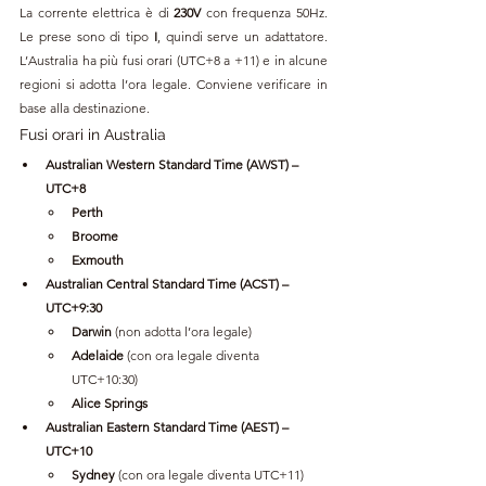
La corrente elettrica è di 
230V
 con frequenza 50Hz. 
Le prese sono di tipo 
I
, quindi serve un adattatore. 
L’Australia ha più fusi orari (UTC+8 a +11) e in alcune 
regioni si adotta l’ora legale. Conviene verificare in 
base alla destinazione.
Fusi orari in Australia
Australian Western Standard Time (AWST) – 
UTC+8
Perth
Broome
Exmouth
Australian Central Standard Time (ACST) – 
UTC+9:30
Darwin
 (non adotta l’ora legale)
Adelaide
 (con ora legale diventa 
UTC+10:30)
Alice Springs
Australian Eastern Standard Time (AEST) – 
UTC+10
Sydney
 (con ora legale diventa UTC+11)