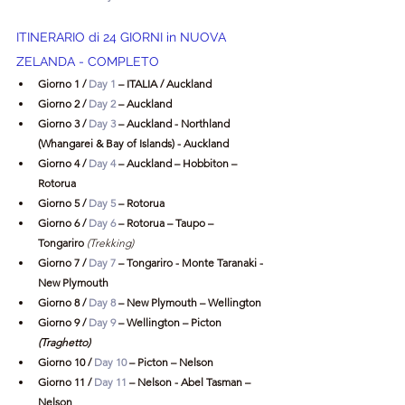
ITINERARIO di 24 GIORNI in NUOVA 
ZELANDA - COMPLETO
Giorno 1 / 
Day 1
 – ITALIA / Auckland
Giorno 2 / 
Day 2
 – Auckland
Giorno 3 / 
Day 3 
– Auckland - Northland 
(Whangarei & Bay of Islands) - Auckland 
Giorno 4 / 
Day 4 
– Auckland – Hobbiton – 
Rotorua
Giorno 5 / 
Day 5
 – Rotorua
Giorno 6 / 
Day 6
 – Rotorua – Taupo – 
Tongariro
 (Trekking)
Giorno 7 / 
Day 7
 – Tongariro - Monte Taranaki - 
New Plymouth
Giorno 8 / 
Day 8
 – New Plymouth – Wellington
Giorno 9 / 
Day 9
 – Wellington – Picton 
(Traghetto)
Giorno 10 / 
Day 10
 – Picton – Nelson
Giorno 11 / 
Day 11
 – Nelson - Abel Tasman – 
Nelson