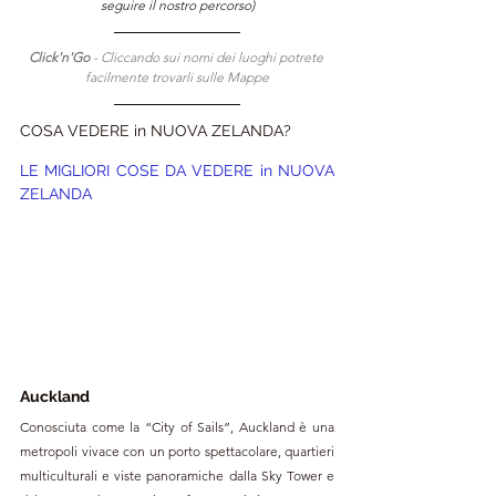
seguire il nostro percorso)
Click'n'Go 
- Cliccando sui nomi dei luoghi potrete 
facilmente trovarli sulle Mappe
COSA VEDERE in NUOVA ZELANDA?
LE MIGLIORI COSE DA VEDERE in
 NUOVA 
ZELANDA
Auckland
Conosciuta come la “City of Sails”, Auckland è una 
metropoli vivace con un porto spettacolare, quartieri 
multiculturali e viste panoramiche dalla Sky Tower e 