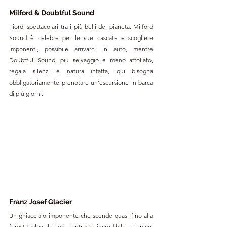
Milford & Doubtful Sound
Fiordi spettacolari tra i più belli del pianeta. Milford 
Sound è celebre per le sue cascate e scogliere 
imponenti, possibile arrivarci in auto, mentre 
Doubtful Sound, più selvaggio e meno affollato, 
regala silenzi e natura intatta, qui bisogna 
obbligatoriamente prenotare un'escursione in barca 
di più giorni.
Franz Josef Glacier
Un ghiacciaio imponente che scende quasi fino alla 
foresta pluviale: un contrasto incredibile e unico. 