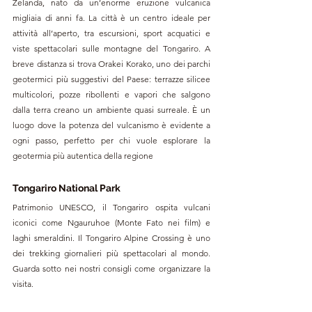
Zelanda, nato da un’enorme eruzione vulcanica 
migliaia di anni fa. La città è un centro ideale per 
attività all’aperto, tra escursioni, sport acquatici e 
viste spettacolari sulle montagne del Tongariro. A 
breve distanza si trova Orakei Korako, uno dei parchi 
geotermici più suggestivi del Paese: terrazze silicee 
multicolori, pozze ribollenti e vapori che salgono 
dalla terra creano un ambiente quasi surreale. È un 
luogo dove la potenza del vulcanismo è evidente a 
ogni passo, perfetto per chi vuole esplorare la 
geotermia più autentica della regione
Tongariro National Park
Patrimonio UNESCO, il Tongariro ospita vulcani 
iconici come Ngauruhoe (Monte Fato nei film) e 
laghi smeraldini. Il Tongariro Alpine Crossing è uno 
dei trekking giornalieri più spettacolari al mondo. 
Guarda sotto nei nostri consigli come organizzare la 
visita.