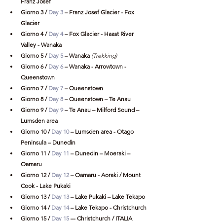
Franz Josef 
Giorno 3 / 
Day 3
 – Franz Josef Glacier - Fox 
Glacier
Giorno 4 / 
Day 4
 – Fox Glacier - Haast River 
Valley - Wanaka
Giorno 5 / 
Day 5
 – Wanaka
 (Trekking)
Giorno 6 / 
Day 6
 – Wanaka - Arrowtown - 
Queenstown
Giorno 7 / 
Day 7
 – Queenstown
Giorno 8 / 
Day 8
 – Queenstown – Te Anau
Giorno 9 / 
Day 9
 – Te Anau – Milford Sound – 
Lumsden area
Giorno 10 / 
Day 10
 – Lumsden area - Otago 
Peninsula – Dunedin
Giorno 11 / 
Day 11
 – Dunedin – Moeraki – 
Oamaru
Giorno 12 / 
Day 12
 – Oamaru - Aoraki / Mount 
Cook - Lake Pukaki
Giorno 13 / 
Day 13
 – Lake Pukaki – Lake Tekapo
Giorno 14 / 
Day 14
 – Lake Tekapo - Christchurch
Giorno 15 / 
Day 15
 –- Christchurch / ITALIA