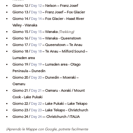
Giorno 12 / 
Day 12
 – Nelson – Franz Josef
Giorno 13 / 
Day 13
 – Franz Josef – Fox Glacier
Giorno 14 / 
Day 14
 – Fox Glacier - Haast River 
Valley - Wanaka
Giorno 15 / 
Day 15
 – Wanaka 
(Trekking)
Giorno 16 / 
Day 16
 – Wanaka - Queenstown
Giorno 17 / 
Day 17
 – Queenstown – Te Anau
Giorno 18 / 
Day 18
 – Te Anau – Milford Sound – 
Lumsden area
Giorno 19 / 
Day 19
 – Lumsden area - Otago 
Peninsula – Dunedin
Giorno 20 / 
Day 20
 – Dunedin – Moeraki – 
Oamaru
Giorno 21 / 
Day 21
 – Oamaru - Aoraki / Mount 
Cook - Lake Pukaki
Giorno 22 / 
Day 22
 – Lake Pukaki – Lake Tekapo
Giorno 23 / 
Day 23
 – Lake Tekapo - Christchurch
Giorno 24 / 
Day 24
 –- Christchurch / ITALIA
(Aprendo le Mappe con Google, potrete facilmente 