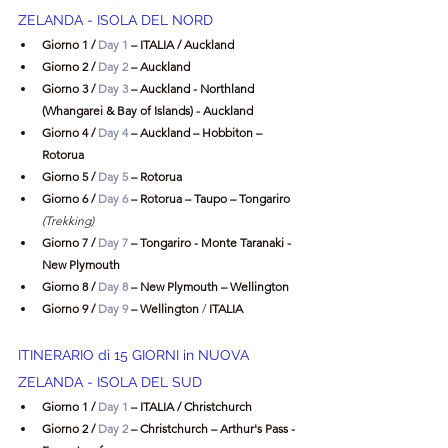
ZELANDA - ISOLA DEL NORD
Giorno 1 / 
Day 1
 – ITALIA / Auckland
Giorno 2 / 
Day 2
 – Auckland
Giorno 3 / 
Day 3 
– Auckland - Northland 
(Whangarei & Bay of Islands) - Auckland 
Giorno 4 / 
Day 4 
– Auckland – Hobbiton – 
Rotorua
Giorno 5 / 
Day 5
 – Rotorua
Giorno 6 / 
Day 6
 – Rotorua – Taupo – Tongariro
(Trekking)
Giorno 7 / 
Day 7
 – Tongariro - Monte Taranaki - 
New Plymouth
Giorno 8 / 
Day 8
 – New Plymouth – Wellington
Giorno 9 / 
Day 9
 – Wellington 
/ 
ITALIA 
ITINERARIO di 15 GIORNI 
in NUOVA 
ZELANDA - ISOLA DEL SUD
Giorno 1 / 
Day 1
 – ITALIA / Christchurch
Giorno 2 / 
Day 2
 – Christchurch – Arthur's Pass - 