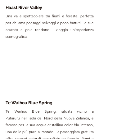
Haast River Valley
Una valle spettacolare tra fiumi e foreste, perfetta 
per chi ama paesaggi selvaggi e poco battuti. Le sue 
cascate e gole rendono il viaggio un’esperienza 
scenografica.
Te Waihou Blue Spring
Te Waihou Blue Spring, situata vicino a 
Putāruru nell’Isola del Nord della Nuova Zelanda, è 
famosa per la sua acqua cristallina color blu intenso, 
una delle più pure al mondo. La passeggiata gratuita 
offre scenari naturali mozzafiato tra foreste, fiumi e 