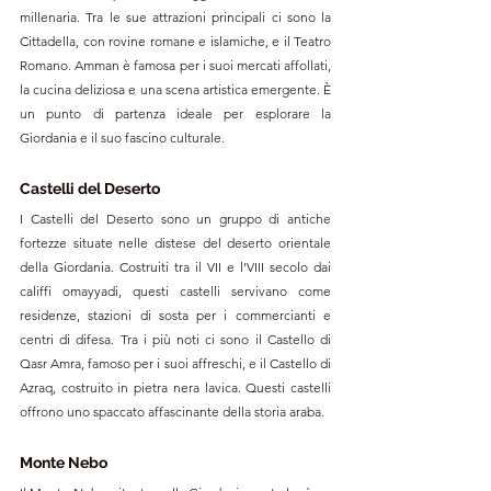
millenaria. Tra le sue attrazioni principali ci sono la 
Cittadella, con rovine romane e islamiche, e il Teatro 
Romano. Amman è famosa per i suoi mercati affollati, 
la cucina deliziosa e una scena artistica emergente. È 
un punto di partenza ideale per esplorare la 
Giordania e il suo fascino culturale.
Castelli del Deserto
I Castelli del Deserto sono un gruppo di antiche 
fortezze situate nelle distese del deserto orientale 
della Giordania. Costruiti tra il VII e l'VIII secolo dai 
califfi omayyadi, questi castelli servivano come 
residenze, stazioni di sosta per i commercianti e 
centri di difesa. Tra i più noti ci sono il Castello di 
Qasr Amra, famoso per i suoi affreschi, e il Castello di 
Azraq, costruito in pietra nera lavica. Questi castelli 
offrono uno spaccato affascinante della storia araba.
Monte Nebo