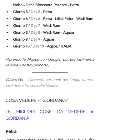
Nebo - Dana Biosphere Reserve - Petra
Giorno 5 
/ Day 5 - 
Petra
Giorno 6 
/ Day 6 - 
Petra - Little Petra - Wadi Rum
Giorno 7 
/ Day 7 - 
Wadi Rum
Giorno 8 
/ Day 8 - 
Wadi Rum - Aqaba
Giorno 9 
/ Day 9 - 
Aqaba
Giorno 10 
/ Day 10 - 
Aqaba / ITALIA
(Aprendo le Mappe con Google, potrete facilmente 
seguire il nostro percorso)
Click'n'Go 
- Cliccando sui nomi dei luoghi potrete 
facilmente trovarli sulle Mappe
COSA VEDERE in GIORDANIA?
LE MIGLIORI COSE DA VEDERE in 
GIORDANIA
Petra
Petra, conosciuta come la "Città Rosa", è un sito 