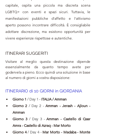
capitale, ospita una piccola ma discreta scena 
LGBTQ+ con eventi e spazi sicuri. Tuttavia, le 
manifestazioni pubbliche d'affetto e l'attivismo 
aperto possono incontrare difficoltà. È consigliabile 
adottare discrezione, ma esistono opportunità per 
vivere esperienze rispettose e autentiche.
ITINERARI SUGGERITI
Visitare al meglio questa destinazione dipende 
essenzialmente da quanto tempo avete per 
godervela a pieno. Ecco quindi una soluzione in base 
al numero di giorni a vostra disposizione:
ITINERARIO di 10 GIORNI in GIORDANIA
Giorno 1 
/ Day 1 - 
ITALIA / Amman
Giorno 2 
/ Day 2 - 
Amman - Jerash - Ajloun - 
Amman
Giorno 3 
/ Day 3 - 
Amman - Castello di Qasr 
Amra - Castello di Azraq - Mar Morto
Giorno 4 
/ Day 4 - 
Mar Morto - Madaba - Monte 