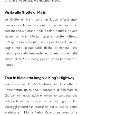
un ambiente selvaggio e incontaminato.
Visita alle Grotte di Ma'in
Le Grotte di Ma'in sono un luogo affascinante, 
famoso per le sue sorgenti termali naturali e le 
cascate che si tuffano nelle piscine naturali. Situate 
vicino al Mar Morto, queste grotte offrono 
un'esperienza rilassante, con la possibilità di fare un 
bagno nelle acque calde ricche di minerali che 
hanno proprietà terapeutiche. Un'escursione nelle 
Grotte di Ma'in è ideale per chi cerca benessere e 
natura.
Tour in bicicletta lungo la King's Highway
Percorrere la King's Highway in bicicletta è 
un'avventura unica che ti consente di esplorare la 
Giordania in modo attivo e immersivo. La strada, che 
collega Amman a Petra, attraversa montagne, valli e 
paesaggi straordinari, passando per siti storici come 
Madaba e il Monte Nebo. Questo percorso offre 