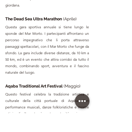
giordana.
The Dead Sea Ultra Marathon
 (Aprile)
Questa gara sportiva annuale si tiene lungo le 
sponde del Mar Morto. I partecipanti affrontano un 
percorso impegnativo che li porta attraverso 
paesaggi spettacolari, con il Mar Morto che funge da 
sfondo. La gara include diverse distanze, da 10 km a 
50 km, ed è un evento che attira corridoi da tutto il 
mondo, combinando sport, avventura e il fascino 
naturale del luogo.
Aqaba Traditional Art Festival
 (Maggio)
Questo festival celebra la tradizione artistica e 
culturale della città portuale di Aqaba. Con 
performance musicali, danze folkloristiche e mostre 
artigianali, l'evento è un'opportunità unica per 
scoprire la cultura giordana costiera. Inoltre, il festival 
promuove il turismo nella regione del Mar Rosso, 