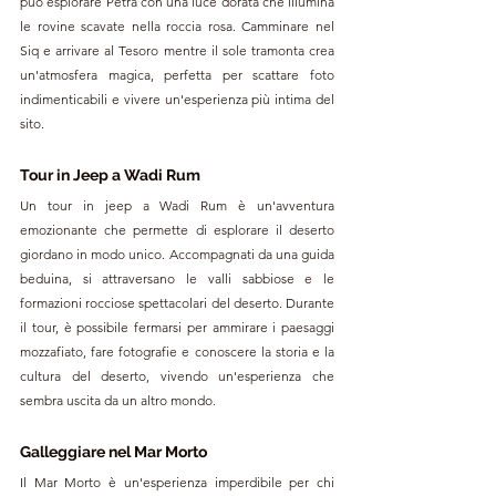
può esplorare Petra con una luce dorata che illumina 
le rovine scavate nella roccia rosa. Camminare nel 
Siq e arrivare al Tesoro mentre il sole tramonta crea 
un'atmosfera magica, perfetta per scattare foto 
indimenticabili e vivere un'esperienza più intima del 
sito.
Tour in Jeep a Wadi Rum
Un tour in jeep a Wadi Rum è un'avventura 
emozionante che permette di esplorare il deserto 
giordano in modo unico. Accompagnati da una guida 
beduina, si attraversano le valli sabbiose e le 
formazioni rocciose spettacolari del deserto. Durante 
il tour, è possibile fermarsi per ammirare i paesaggi 
mozzafiato, fare fotografie e conoscere la storia e la 
cultura del deserto, vivendo un'esperienza che 
sembra uscita da un altro mondo.
Galleggiare nel Mar Morto
Il Mar Morto è un'esperienza imperdibile per chi 