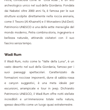
archeologico unico nel sud della Giordania. Fondata 
dai Nabatei oltre 2000 anni fa, è famosa per le sue 
strutture scolpite direttamente nella roccia arenaria, 
come il Tesoro (Al-Khazneh) e il Monastero (Ad-Deir). 
Patrimonio UNESCO e una delle sette meraviglie del 
mondo moderno, Petra combina storia, ingegneria e 
bellezza naturale, attirando visitatori con il suo 
fascino senza tempo.
Wadi Rum
Il Wadi Rum, noto come la "Valle della Luna", è un 
vasto deserto nel sud della Giordania, famoso per i 
suoi paesaggi spettacolari. Caratterizzato da 
formazioni rocciose imponenti, dune di sabbia rossa 
e canyon suggestivi, è una meta ideale per 
escursioni, arrampicate e tour in jeep. Dichiarato 
Patrimonio UNESCO, il Wadi Rum offre notti stellate 
incredibili e un'immersione totale nella natura, 
spesso descritto come un luogo quasi extraterrestre.