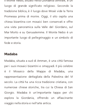
Il Monte Nebo, situato nella Giordania centrale, è un 
luogo di grande significato religioso. Secondo la 
tradizione biblica, è il luogo dove Mosè vide la Terra 
Promessa prima di morire. Oggi, il sito ospita una 
chiesa bizantina con mosaici ben conservati e offre 
una vista panoramica sulla Valle del Giordano, sul 
Mar Morto e su Gerusalemme. Il Monte Nebo è un 
importante luogo di pellegrinaggio e un simbolo di 
fede e storia.
Madaba
Madaba, situata a sud di Amman, è una città famosa 
per i suoi mosaici bizantini e omayyadi. Il più celebre 
è il Mosaico della Mappa di Madaba, una 
rappresentazione dettagliata della Palestina del VI 
secolo. La città ha una ricca tradizione cristiana, con 
numerose chiese storiche, tra cui la Chiesa di San 
Giorgio. Madaba è un'importante tappa per chi 
esplora la Giordania, offrendo un affascinante 
viaggio nella storia e nell'arte antica.