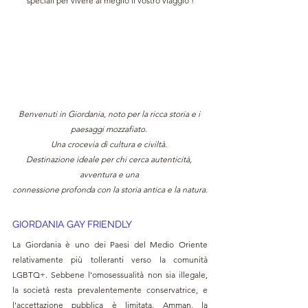
speciali per vivere al meglio il vostro viaggio !
Benvenuti in Giordania, noto per la ricca storia e i 
paesaggi mozzafiato. 
Una crocevia di cultura e civiltà. 
Destinazione ideale per chi cerca autenticità, 
avventura e una 
connessione profonda con la storia antica e la natura.
GIORDANIA GAY FRIENDLY 
La Giordania è uno dei Paesi del Medio Oriente 
relativamente più tolleranti verso la comunità 
LGBTQ+. Sebbene l'omosessualità non sia illegale, 
la società resta prevalentemente conservatrice, e 
l'accettazione pubblica è limitata. Amman, la 