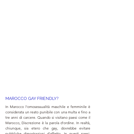
MAROCCO GAY FRIENDLY?
In Marocco l'omosessualità maschile e femminile è 
considerata un reato punibile con una multa e fino a 
tre anni di carcere. Quando si visitano paesi come il 
Marocco, Discrezione è la parola d'ordine. In realtà, 
chiunque, sia etero che gay, dovrebbe evitare 
pubbliche dimostrazioni d'affetto. In questi paesi, 