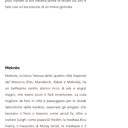
puoi visitare la sua medina prima di recarti sul sito e 
fare così un'escursione di un'intera giornata.
Meknès
Meknès, la meno famosa delle quattro città imperiali 
del Marocco (Fès, Marrakech, Rabat e Meknès), ha 
un bellissimo centro storico ricco di suk e angoli 
magici, che siamo sicuri ti farà innamorare. La cosa 
migliore da fare in città è passeggiare per le strade 
labirintiche della medina, osservare gli artigiani che 
lavorano il ferro o tessono come secoli fa, oltre a 
visitare luoghi come piazza El Hedim, la madrasa Bou 
Inania, il mausoleo di Mulay Ismaíl, le madrasse o il 