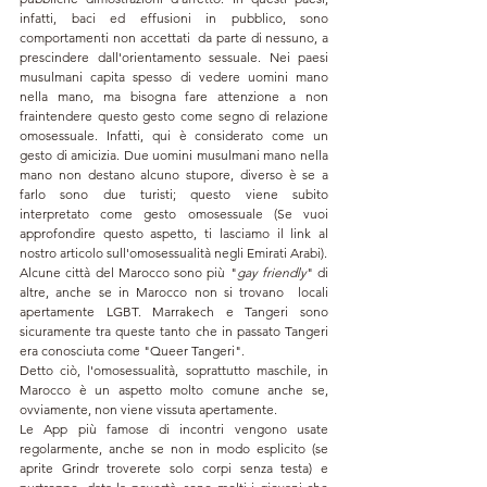
infatti, baci ed effusioni in pubblico, sono 
comportamenti non accettati  da parte di nessuno, a 
prescindere dall'orientamento sessuale. Nei paesi 
musulmani capita spesso di vedere uomini mano 
nella mano, ma bisogna fare attenzione a non 
fraintendere questo gesto come segno di relazione 
omosessuale. Infatti, qui è considerato come un 
gesto di amicizia. Due uomini musulmani mano nella 
mano non destano alcuno stupore, diverso è se a 
farlo sono due turisti; questo viene subito 
interpretato come gesto omosessuale (Se vuoi 
approfondire questo aspetto, ti lasciamo il link al 
nostro articolo sull'omosessualità negli Emirati Arabi).
Alcune città del Marocco sono più "
gay friendly
" di 
altre, anche se in Marocco non si trovano  locali 
apertamente LGBT. Marrakech e Tangeri sono 
sicuramente tra queste tanto che in passato Tangeri 
era conosciuta come "Queer Tangeri".
Detto ciò, l'omosessualità, soprattutto maschile, in 
Marocco è un aspetto molto comune anche se, 
ovviamente, non viene vissuta apertamente.
Le App più famose di incontri vengono usate 
regolarmente, anche se non in modo esplicito (se 
aprite Grindr troverete solo corpi senza testa) e 