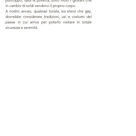
purtroppo, data la povertà, sono molti i giovani che 
in cambio di soldi vendono il proprio corpo. 
A nostro avviso, qualsiasi turista, sia etero che gay, 
dovrebbe considerare tradizioni, usi e costumi del 
paese in cui arriva per poterlo visitare in totale 
sicurezza e serenità.