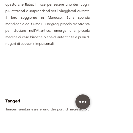
questo che Rabat finisce per essere uno dei luoghi 
più attraenti e sorprendenti per i viaggiatori durante 
il loro soggiorno in Marocco. Sulla sponda 
meridionale del fiume Bu Regreg, proprio mentre sta 
per sfociare nell'Atlantico, emerge una piccola 
medina di case bianche piena di autenticità e priva di 
negozi di souvenir impersonali.
Tangeri
Tangeri sembra essere uno dei porti di ingresso più 
comuni per chi arriva in Marocco dalla Spagna. 
Rappresenta la decadenza e la nostalgia di una città 
che negli anni '20 era una "zona internazionale" e 