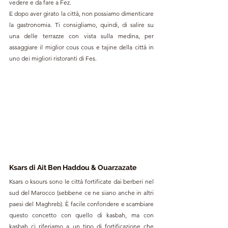
vedere e da fare a Fez.
E dopo aver girato la città, non possiamo dimenticare 
la gastronomia. Ti consigliamo, quindi, di salire su 
una delle terrazze con vista sulla medina, per 
assaggiare il miglior cous cous e tajine della città in 
uno dei migliori ristoranti di Fes.
Ksars di Ait Ben Haddou & Ouarzazate
Ksars o ksours sono le città fortificate dai berberi nel 
sud del Marocco (sebbene ce ne siano anche in altri 
paesi del Maghreb). È facile confondere e scambiare 
questo concetto con quello di kasbah, ma con 
kasbah ci riferiamo a un tipo di fortificazione che 