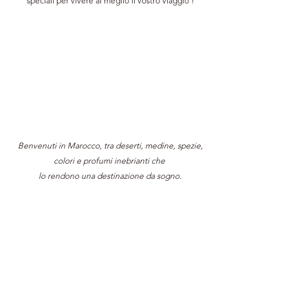
speciali per vivere al meglio il vostro viaggio !
Benvenuti in Marocco, tra deserti, medine, spezie,
colori e profumi inebrianti che 
lo rendono una destinazione da sogno.