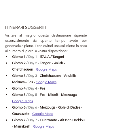
ITINERARI SUGGERITI
Visitare al meglio questa destinazione dipende 
essenzialmente da quanto tempo avete per 
godervela a pieno. Ecco quindi una soluzione in base 
al numero di giorni a vostra disposizione:
Giorno 1 
/ Day 1 - 
ITALIA / Tangeri
Giorno 2 
/ Day 2 - 
Tangeri
 - Asilah - 
Chefchaouen 
- 
Google Maps
Giorno 3 
/ Day 3 - 
Chefchaouen - Volubilis - 
Meknes - Fes 
- 
Google Maps
Giorno 4 
/ Day 4 - 
Fes
Giorno 5 
/ Day 5 - 
Fes - Midelt - Merzouga 
- 
Google Maps
Giorno 6 
/ Day 6 - 
Merzouga - Gole di Dades - 
Ouarzazate 
- 
Google Maps
Giorno 7 
/ Day 7 - 
Ouarzazate - Ait Ben Haddou 
- Marrakesh 
- 
Google Maps