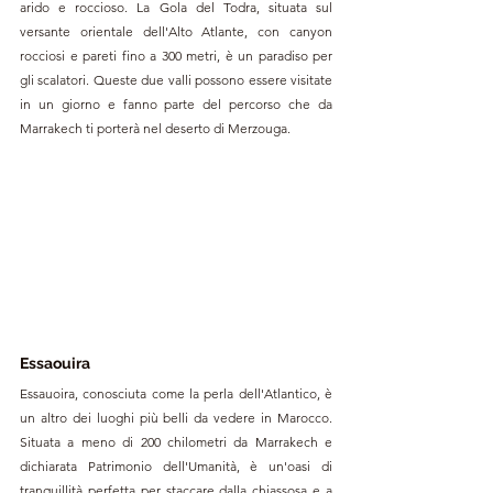
arido e roccioso. La Gola del Todra, situata sul 
versante orientale dell'Alto Atlante, con canyon 
rocciosi e pareti fino a 300 metri, è un paradiso per 
gli scalatori. Queste due valli possono essere visitate 
in un giorno e fanno parte del percorso che da 
Marrakech ti porterà nel deserto di Merzouga.
Essaouira
Essauoira, conosciuta come la perla dell'Atlantico, è 
un altro dei luoghi più belli da vedere in Marocco. 
Situata a meno di 200 chilometri da Marrakech e 
dichiarata Patrimonio dell'Umanità, è un'oasi di 
tranquillità perfetta per staccare dalla chiassosa e a 