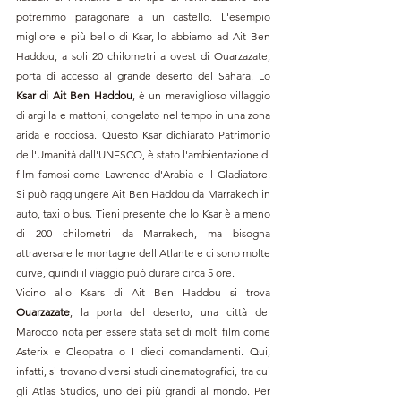
potremmo paragonare a un castello. L'esempio 
migliore e più bello di Ksar, lo abbiamo ad Ait Ben 
Haddou, a soli 20 chilometri a ovest di Ouarzazate, 
porta di accesso al grande deserto del Sahara. Lo 
Ksar di Ait Ben Haddou
, è un meraviglioso villaggio 
di argilla e mattoni, congelato nel tempo in una zona 
arida e rocciosa. Questo Ksar dichiarato Patrimonio 
dell'Umanità dall'UNESCO, è stato l'ambientazione di 
film famosi come Lawrence d'Arabia e Il Gladiatore. 
Si può raggiungere Ait Ben Haddou da Marrakech in 
auto, taxi o bus. Tieni presente che lo Ksar è a meno 
di 200 chilometri da Marrakech, ma bisogna 
attraversare le montagne dell'Atlante e ci sono molte 
curve, quindi il viaggio può durare circa 5 ore. 
Vicino allo Ksars di Ait Ben Haddou si trova 
Ouarzazate
, la porta del deserto, una città del 
Marocco nota per essere stata set di molti film come 
Asterix e Cleopatra o I dieci comandamenti. Qui, 
infatti, si trovano diversi studi cinematografici, tra cui 
gli Atlas Studios, uno dei più grandi al mondo. Per 