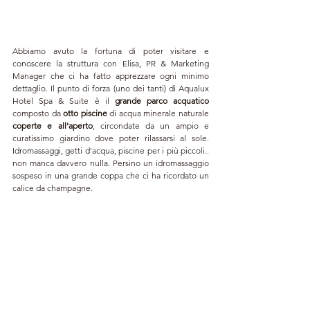
Abbiamo avuto la fortuna di poter visitare e 
conoscere la struttura con Elisa, PR & Marketing 
Manager che ci ha fatto apprezzare ogni minimo 
dettaglio. Il punto di forza (uno dei tanti) di Aqualux 
Hotel Spa & Suite è il 
grande parco acquatico
composto da 
otto piscine
 di acqua minerale naturale
coperte e all'aperto
, circondate da un ampio e 
curatissimo giardino dove poter rilassarsi al sole. 
Idromassaggi, getti d'acqua, piscine per i più piccoli.. 
non manca davvero nulla. Persino un idromassaggio 
sospeso in una grande coppa che ci ha ricordato un 
calice da champagne. 