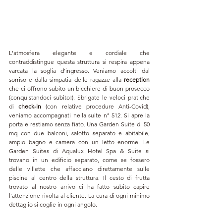
L'atmosfera elegante e cordiale che 
contraddistingue questa struttura si respira appena 
varcata la soglia d'ingresso. Veniamo accolti dal 
sorriso e dalla simpatia delle ragazze alla 
reception 
che ci offrono subito un bicchiere di buon prosecco 
(conquistandoci subito!). Sbrigate le veloci pratiche 
di
 check-in
 (con relative procedure Anti-Covid), 
veniamo accompagnati nella suite n° 512. Si apre la 
porta e restiamo senza fiato. Una Garden Suite di 50 
mq con due balconi, salotto separato e abitabile, 
ampio bagno e camera con un letto enorme. Le 
Garden Suites di 
Aqualux Hotel Spa & Suite
 si 
trovano in un edificio separato, come se fossero 
delle villette che affacciano direttamente sulle 
piscine al centro della struttura. Il cesto di frutta 
trovato al nostro arrivo ci ha fatto subito capire 
l'attenzione rivolta al cliente. La cura di ogni minimo 
dettaglio si coglie in ogni angolo.