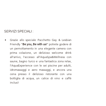
SERVIZI SPECIALI
:
Grazie allo speciale Pacchetto Gay & Lesbian 
Friendly "
Be you, Be with us!
" potrete godere di 
un pernottamento in una elegante camera con 
prima colazione, un delizioso welcome drink 
all’arrivo, l'accesso all’AquaSpa&Wellness con 
saune, bagno turco e una fantastica zona relax, 
l'AquaExperience con le sei piscine per adulti, 
idromassaggi e aero massaggi, e ancora una 
cena presso il delizioso ristorante con una 
bottiglia di acqua, un calice di vino e caffè 
inclusi!