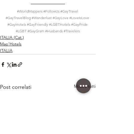
#WorldMappers
#FollowUs
#GayTravel
#GayTravelBlog
#Wanderlust
#GayLove
#LoveIsLove
#GayHotels
#GayFriendly
#LGBTHotels
#GayPride
#LGBT
#GayGram
#Husbands
#Travelers
ITALIA (Cat.)
Map’Hotels
ITALIA
Mostra tutti
Post correlati