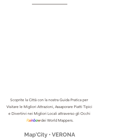
Scoprite la Città con la nostra Guida Pratica per 
Visitare le Migliori Attrazioni, Assaporare Piatti Tipici 
e Divertirvi nei Migliori Locali attraverso gli Occhi 
R
a
i
n
b
o
w 
dei World Mappers.
Map'City • VERONA