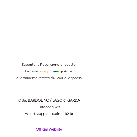
Scoprite la Recensione di questo 
fantastico 
G
a
y 
F
r
i
e
n
d
l
y 
Hotel
direttamente testato dai World Mappers
Città: 
BARDOLINO 
/ LAGO di GARDA
Categoria: 
4*s
World Mappers' Rating: 
10/10
Official Website