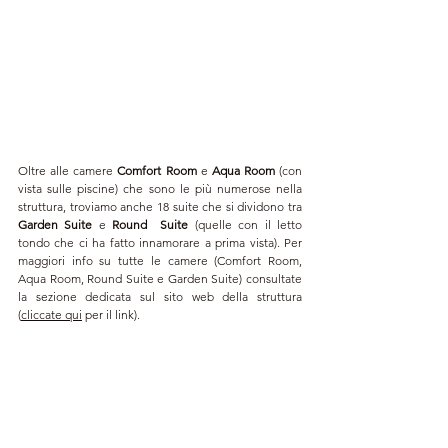
Oltre alle camere 
Comfort Room
 e 
Aqua Room
 (con 
vista sulle piscine) che sono le più numerose nella 
struttura, troviamo anche 
18 suite che si dividono tra 
Garden Suite 
e 
Round  Suite
 (quelle con il letto 
tondo che ci ha fatto innamorare a prima vista). Per 
maggiori info su tutte le camere (Comfort Room, 
Aqua Room, Round Suite e Garden Suite) consultate 
la sezione dedicata sul sito web della struttura 
(
cliccate qui
 per il link
).