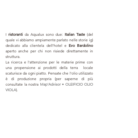
I 
ristoranti 
da Aqualux sono due: 
Italian Taste
 (del 
quale vi abbiamo ampiamente parlato nelle storie ig) 
dedicato alla clientela dell'hotel e
 Evo Bardolino
aperto anche per chi non risiede direttamente in 
struttura. 
La ricerca e l'attenzione per le materie prime con 
una propensione ai prodotti della terra  locale 
scaturisce da ogni piatto. Pensate che l'olio utilizzato 
è di produzione propria (per saperne di più 
consultate la nostra 
Map'Advisor • OLEIFICIO OLIO 
VIOLA
). 