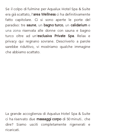
Se il colpo di fulmine per Aqualux Hotel Spa & Suite 
era già scattato, l'
area Wellness
 ci ha definitivamente 
fatto capitolare. Ci si sono aperte le porte del 
paradiso:
t
re 
saune
, un 
bagno turco
, un 
calidarium 
e 
una zona
 riservata alle donne con sauna e bagno 
turco oltre ad un’
esclusiva Private Spa
. Relax e 
privacy qui regnano sovrane. Descriverlo a parole 
sarebbe riduttivo, vi mostriamo qualche immagine 
che abbiamo scattato. 
La grande accoglienza di Aqualux 
Hotel Spa & Suite 
ci ha riservato due 
massaggi corpo
 di 50 minuti.. che 
dire? Siamo usciti completamente rigenerati e 
ricaricati.