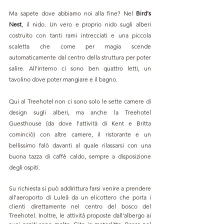
Ma sapete dove abbiamo noi alla fine? Nel 
Bird's 
Nest
, il nido. Un vero e proprio nido sugli alberi 
costruito con tanti rami intrecciati e una piccola 
scaletta che come per magia scende 
automaticamente dal centro della struttura per poter 
salire. All'interno ci sono ben quattro letti, un 
tavolino dove poter mangiare e il bagno.
Qui al Treehotel non ci sono solo le sette camere di 
design sugli alberi, ma anche la Treehotel 
Guesthouse (da dove l'attività di Kent e Britta 
cominciò) con altre camere, il ristorante e un 
bellissimo falò davanti al quale rilassarsi con una 
buona tazza di caffè caldo, sempre a disposizione 
degli ospiti.
Su richiesta si può addirittura farsi venire a prendere 
all'aeroporto di Luleå da un elicottero che porta i 
clienti direttamente nel centro del bosco del 
Treehotel. Inoltre, le attività proposte dall'albergo ai 