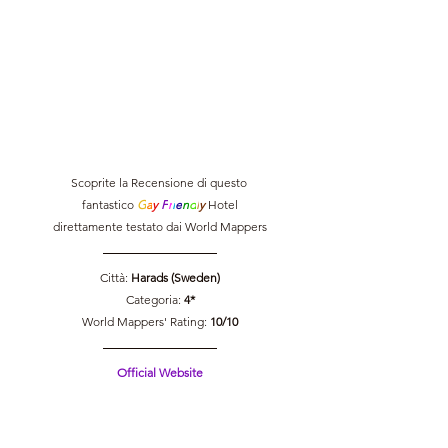
Scoprite la Recensione di questo 
fantastico 
G
a
y 
F
r
i
e
n
d
l
y 
Hotel
direttamente testato dai World Mappers
Città: 
Harads (Sweden)
Categoria:
 4*
World Mappers' Rating: 
10/10
Official Website