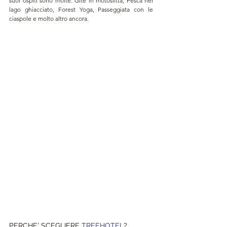
suoi ospiti sono molte. Gite in motoslitta, Pesca nel 
lago ghiacciato, Forest Yoga, Passeggiata con le 
ciaspole e molto altro ancora.
PERCHE' SCEGLIERE 
TREEHOTEL
?