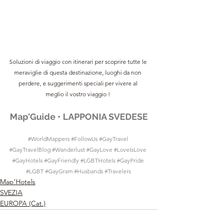
Soluzioni di viaggio con itinerari per scoprire tutte le 
meraviglie di questa destinazione, luoghi da non 
perdere, e suggerimenti speciali per vivere al 
meglio il vostro viaggio !
Map'Guide • LAPPONIA SVEDESE
#WorldMappers
#FollowUs
#GayTravel
#GayTravelBlog
#Wanderlust
#GayLove
#LoveIsLove
#GayHotels
#GayFriendly
#LGBTHotels
#GayPride
#LGBT
#GayGram
#Husbands
#Travelers
Map’Hotels
SVEZIA
EUROPA (Cat.)